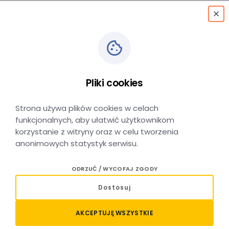
menu
Wersje archiwalne ofert
Pliki cookies
taryfowych
Strona używa plików cookies w celach
funkcjonalnych, aby ułatwić użytkownikom
korzystanie z witryny oraz w celu tworzenia
anonimowych statystyk serwisu.
ODRZUĆ / WYCOFAJ ZGODY
TARYFA MAŁOPOLSKA
Dostosuj
warunki obowiązujące od 16.01.2017 r.
warunki obowiązujące od 01.10.2017 r.
AKCEPTUJĘ WSZYSTKIE
warunki obowiązujące od 10.12.2017 r.