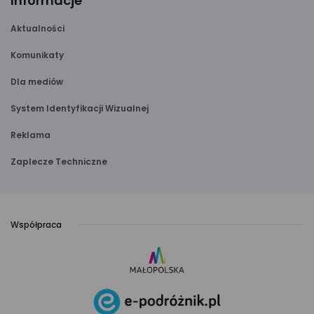
Informacje
Aktualności
Komunikaty
Dla mediów
System Identyfikacji Wizualnej
Reklama
Zaplecze Techniczne
Współpraca
link
otwiera
się
link
w nowej
otwiera