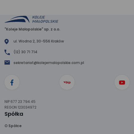
"Koleje Małopolskie" sp. z o.o.
ul. Wodna 2, 30-556 Kraków
(12) 30 71 714
sekretariat@kolejemalopolskie.com.pl
NIP 677 23 794 45
REGON 123034972
Spółka
O Spółce