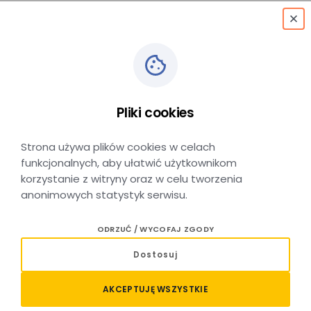
menu
Pliki cookies
Certyfikaty i Licencje
Strona używa plików cookies w celach
funkcjonalnych, aby ułatwić użytkownikom
korzystanie z witryny oraz w celu tworzenia
anonimowych statystyk serwisu.
Poniżej znajdują się kluczowe dokumenty
ODRZUĆ / WYCOFAJ ZGODY
w obszarze bezpieczeństwa.
Dostosuj
AKCEPTUJĘ WSZYSTKIE