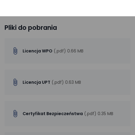
Pliki do pobrania
Licencja WPO
(.pdf) 0.66 MB
Licencja UPT
(.pdf) 0.63 MB
Certyfikat Bezpieczeństwa
(.pdf) 0.35 MB