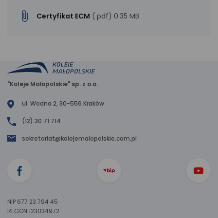
Certyfikat ECM
(.pdf) 0.35 MB
"Koleje Małopolskie" sp. z o.o.
ul. Wodna 2, 30-556 Kraków
(12) 30 71 714
sekretariat@kolejemalopolskie.com.pl
NIP 677 23 794 45
REGON 123034972