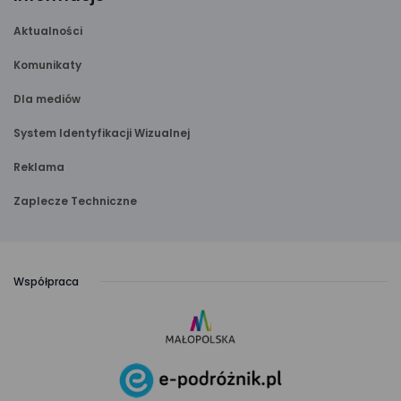
Aktualności
Komunikaty
Dla mediów
System Identyfikacji Wizualnej
Reklama
Zaplecze Techniczne
Współpraca
link
otwiera
się
link
w nowej
otwiera
karcie