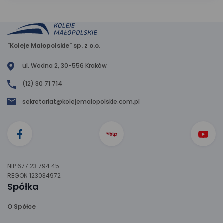
"Koleje Małopolskie" sp. z o.o.
ul. Wodna 2, 30-556 Kraków
(12) 30 71 714
sekretariat@kolejemalopolskie.com.pl
NIP 677 23 794 45
REGON 123034972
Spółka
O Spółce