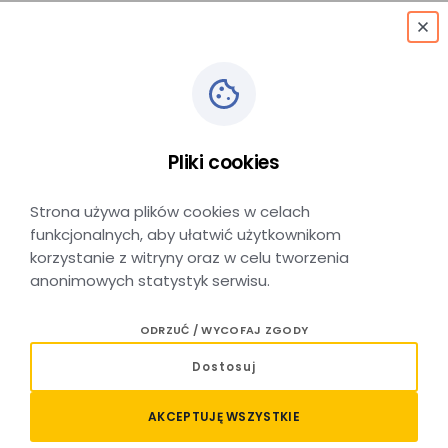
menu
Pliki cookies
Oferty Pracy
Strona używa plików cookies w celach
funkcjonalnych, aby ułatwić użytkownikom
korzystanie z witryny oraz w celu tworzenia
anonimowych statystyk serwisu.
Oferty pracy:
ODRZUĆ / WYCOFAJ ZGODY
Dostosuj
Maszynista stażysta
AKCEPTUJĘ WSZYSTKIE