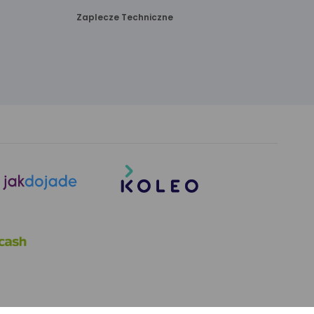
Zaplecze Techniczne
link
link
otwiera
otwiera
się
się
w nowej
w nowej
karcie
karcie
link
otwiera
się
w nowej
karcie