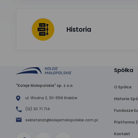
Historia
Spółka
"Koleje Małopolskie" sp. z o.o.
O Spółce
ul. Wodna 2, 30-556 Kraków
Historia Spó
(12) 30 71 714
Fundusze Eu
sekretariat@kolejemalopolskie.com.pl
Platforma 
Kontakt