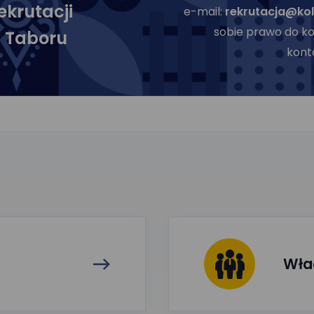
ekrutacji
e-mail:
rekrutacja@kol
sobie prawo do k
t Taboru
kont
Wła