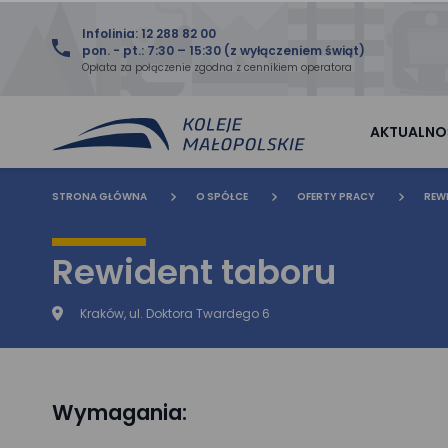
Infolinia: 12 288 82 00
pon. - pt.: 7:30 – 15:30 (z wyłączeniem świąt)
Opłata za połączenie zgodna z cennikiem operatora
AKTUALNO
STRONA GŁÓWNA
O SPÓŁCE
OFERTY PRACY
REW
Rewident taboru
Kraków, ul. Doktora Twardego 6
Wymagania: