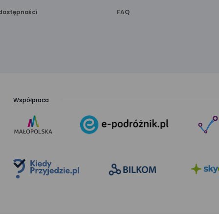
dostępności
FAQ
Współpraca
link
link
otwiera
otwiera
się
się
w nowej
w nowej
karcie
karcie
link
link
otwiera
otwiera
się
się
w nowej
w nowej
karcie
karcie