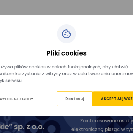
Pliki cookies
używa plików cookies w celach funkcjonalnych, aby ułatwić
nikom korzystanie z witryny oraz w celu tworzenia anonimo
yk serwisu.
Dostosuj
AKCEPTUJĘ WSZ
 WYCOFAJ ZGODY
Zainteresowane osoby 
e” sp. z o.o.
elektroniczną pisząc w tyt