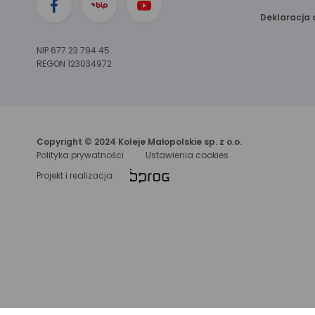
Deklaracja 
NIP 677 23 794 45
REGON 123034972
Copyright © 2024 Koleje Małopolskie sp. z o.o.
Polityka prywatności
Ustawienia cookies
link
Projekt i realizacja:
otwiera
się
w nowej
karcie