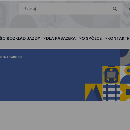
Wyszukiwarka
szukaj
na stronie
ŚCI
ROZKŁAD JAZDY
DLA PASAŻERA
O SPÓŁCE
KONTAKT
R
IDENT TABORU