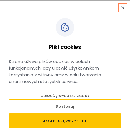
menu
Pliki cookies
Dla mediów
Strona używa plików cookies w celach
funkcjonalnych, aby ułatwić użytkownikom
korzystanie z witryny oraz w celu tworzenia
anonimowych statystyk serwisu.
Zapraszamy do kontaktu pod adresem:
ODRZUĆ / WYCOFAJ ZGODY
promocja@kolejemalopolskie.com.pl.
Dostosuj
AKCEPTUJĘ WSZYSTKIE