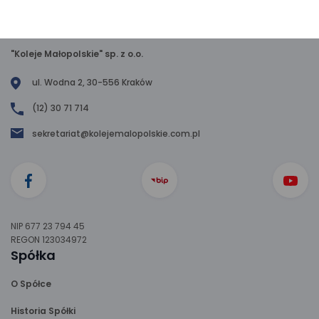
"Koleje Małopolskie" sp. z o.o.
ul. Wodna 2, 30-556 Kraków
(12) 30 71 714
sekretariat@kolejemalopolskie.com.pl
NIP 677 23 794 45
REGON 123034972
Spółka
O Spółce
Historia Spółki