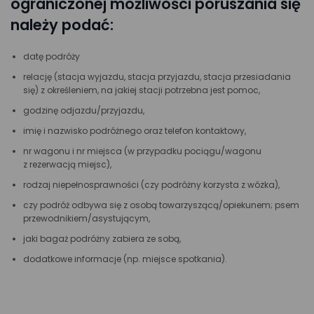
ograniczonej możliwości poruszania się
należy podać:
datę podróży
relację (stacja wyjazdu, stacja przyjazdu, stacja przesiadania
się) z określeniem, na jakiej stacji potrzebna jest pomoc,
godzinę odjazdu/przyjazdu,
imię i nazwisko podróżnego oraz telefon kontaktowy,
nr wagonu i nr miejsca (w przypadku pociągu/wagonu
z rezerwacją miejsc),
rodzaj niepełnosprawności (czy podróżny korzysta z wózka),
czy podróż odbywa się z osobą towarzyszącą/opiekunem; psem
przewodnikiem/asystującym,
jaki bagaż podróżny zabiera ze sobą,
dodatkowe informacje (np. miejsce spotkania).