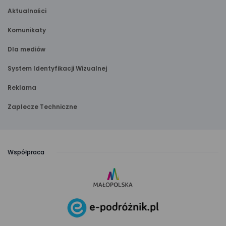
Aktualności
Komunikaty
Dla mediów
System Identyfikacji Wizualnej
Reklama
Zaplecze Techniczne
Współpraca
link
otwiera
się
link
w nowej
otwiera
karcie
się