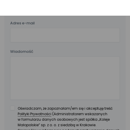
Adres e-mail
Wiadomość
Oświadczam, że zapoznałam/em się i akceptuję treść
Polityki Prywatności
(Administratorem wskazanych
w formularzu danych osobowych jest spółka „Koleje
Małopolskie” sp. z o. o. z siedzibą w Krakowie.