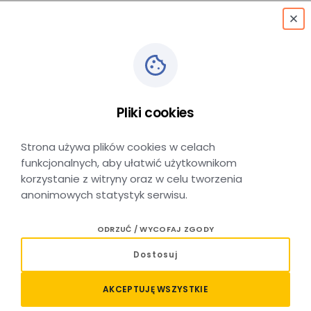
menu
Wsparcie
Pliki cookies
niepełnosprawnych
Strona używa plików cookies w celach
funkcjonalnych, aby ułatwić użytkownikom
korzystanie z witryny oraz w celu tworzenia
anonimowych statystyk serwisu.
ODRZUĆ / WYCOFAJ ZGODY
Skontaktuj się z obsługą klienta
Dostosuj
Wypełnij formularz
AKCEPTUJĘ WSZYSTKIE
Imię i nazwisko