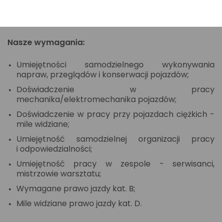
Dbałość o sprawność techniczną
i bezpieczeństwo floty własnej.
Nasze wymagania:
Umiejętności samodzielnego wykonywania
napraw, przeglądów i konserwacji pojazdów;
Doświadczenie w pracy
mechanika/elektromechanika pojazdów;
Doświadczenie w pracy przy pojazdach ciężkich -
mile widziane;
Umiejętność samodzielnej organizacji pracy
i odpowiedzialności;
Umiejętność pracy w zespole - serwisanci,
mistrzowie warsztatu;
Wymagane prawo jazdy kat. B;
Mile widziane prawo jazdy kat. D.