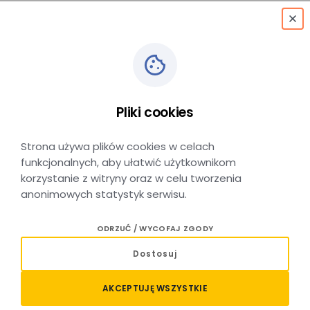
menu
Serwisant floty
Pliki cookies
autobusowej
Strona używa plików cookies w celach
Głogoczów (pow. myślenicki)
funkcjonalnych, aby ułatwić użytkownikom
korzystanie z witryny oraz w celu tworzenia
anonimowych statystyk serwisu.
Twój zakres obowiązków
ODRZUĆ / WYCOFAJ ZGODY
Wykonywanie napraw bieżących autobusów
Dostosuj
komunikacji podmiejskiej / regionalnej floty własnej;
Wykonywanie przeglądów okresowych autobusów
AKCEPTUJĘ WSZYSTKIE
komunikacji podmiejskiej / regionalnej floty własnej;