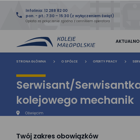
Infolinia: 12 288 82 00
pon. - pt.: 7:30 – 15:30 (z wyłączeniem świąt)
Opłata za połączenie zgodna z cennikiem operatora
AKTUALNO
STRONA GŁÓWNA
O SPÓŁCE
OFERTY PRACY
SER
Serwisant/Serwisantka
kolejowego mechanik
Oświęcim
Twój zakres obowiązków