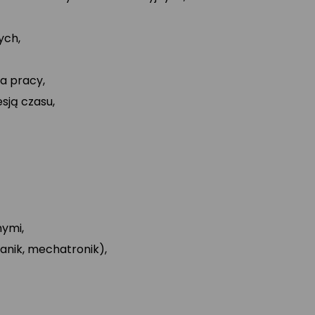
ych,
a pracy,
sją czasu,
nymi,
nik, mechatronik),