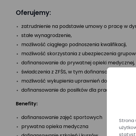
Oferujemy:
zatrudnienie na podstawie umowy o pracę w dynam
stałe wynagrodzenie,
możliwość ciągłego podnoszenia kwalifikacji,
możliwość skorzystania z ubezpieczenia grupow
dofinansowanie do prywatnej opieki medycznej,
świadczenia z ZFŚS, w tym dofinansowanie do w
możliwość wykupienia uprawnień do ulgowych bi
dofinansowanie do posiłków dla pracowników w w
Benefity:
dofinansowanie zajęć sportowych
Strona 
prywatna opieka medyczna
użytkow
statyst
dofinansowanie szkoleń i kursów