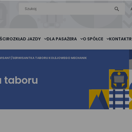
Wyszukiwarka
szukaj
na stronie
ŚCI
ROZKŁAD JAZDY
DLA PASAŻERA
O SPÓŁCE
KONTAKT
R
WISANT/SERWISANTKA TABORU KOLEJOWEGO MECHANIK
 taboru