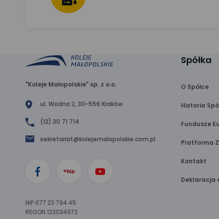
Spółka
"Koleje Małopolskie" sp. z o.o.
O Spółce
ul. Wodna 2, 30-556 Kraków
Historia Spó
(12) 30 71 714
Fundusze Eu
sekretariat@kolejemalopolskie.com.pl
Platforma 
Kontakt
Deklaracja 
NIP 677 23 794 45
REGON 123034972