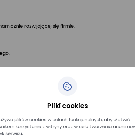
icznie rozwijającej się firmie,
ego,
ypoczynku oraz do pakietu sportowego,
letów kolejowych,
ysokości 300 zł miesięcznie.
Pliki cookies
używa plików cookies w celach funkcjonalnych, aby ułatwić
nikom korzystanie z witryny oraz w celu tworzenia anonimo
yk serwisu.