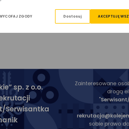
Dostosuj
AKCEPTUJĘ WSZ
 WYCOFAJ ZGODY
Zainteresowane osoby
e” sp. z o.o.
drogą el
ekrutacji
"
Serwisant
t/Serwisantka
rekrutacja@kolejem
hanik
sobie prawo do