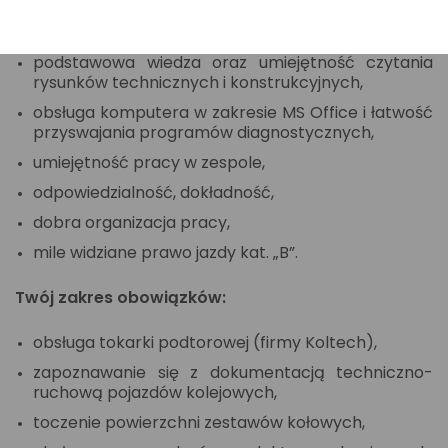
pracy na tokarce podtorowej do reprofilacji
zestawów kołowych pojazdów szynowych,
podstawowa wiedza oraz umiejętność czytania
rysunków technicznych i konstrukcyjnych,
obsługa komputera w zakresie MS Office i łatwość
przyswajania programów diagnostycznych,
umiejętność pracy w zespole,
odpowiedzialność, dokładność,
dobra organizacja pracy,
mile widziane prawo jazdy kat. „B”.
Twój zakres obowiązków:
obsługa tokarki podtorowej (firmy Koltech),
zapoznawanie się z dokumentacją techniczno-
ruchową pojazdów kolejowych,
toczenie powierzchni zestawów kołowych,