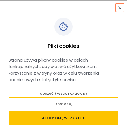
menu
Tokarz - operator
obrabiarek
Pliki cookies
skrawających
Strona używa plików cookies w celach
funkcjonalnych, aby ułatwić użytkownikom
Kraków
korzystanie z witryny oraz w celu tworzenia
anonimowych statystyk serwisu.
Nasze wymagania
ODRZUĆ / WYCOFAJ ZGODY
wykształcenie co najmniej zawodowe o danej
Dostosuj
specjalności (certyfikaty i kursy zawodowe
z zakresu obsługi obrabiarek skrawających),
AKCEPTUJĘ WSZYSTKIE
mile widziane kursy zawodowe lub znajomość