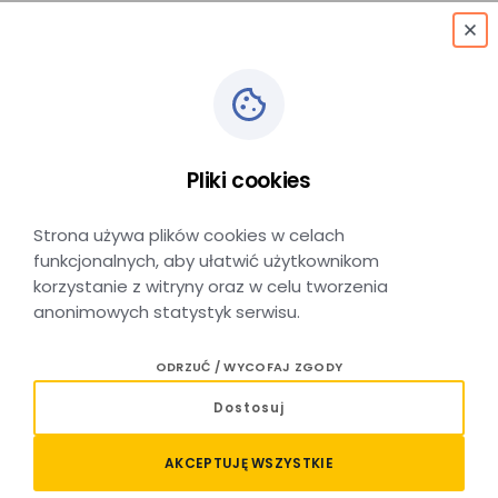
menu
Mistrz serwisu (k/m)
Pliki cookies
Oświęcim
Strona używa plików cookies w celach
funkcjonalnych, aby ułatwić użytkownikom
korzystanie z witryny oraz w celu tworzenia
anonimowych statystyk serwisu.
Twój zakres obowiązków
ODRZUĆ / WYCOFAJ ZGODY
znajomość Dokumentacji Systemu Utrzymania
Dostosuj
i Dokumentacji Techniczno-Ruchowej pojazdów
kolejowych eksploatowanych przez Spółkę „Koleje
AKCEPTUJĘ WSZYSTKIE
Małopolskie”,