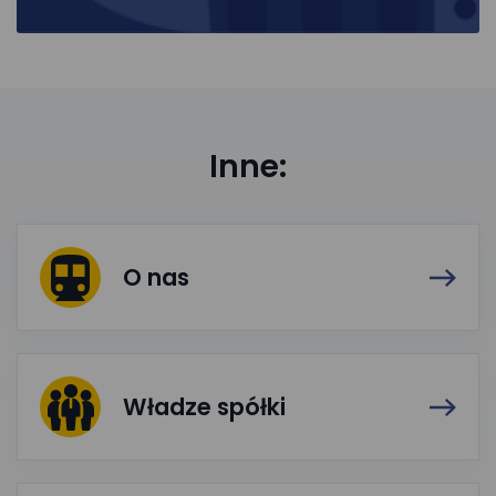
Inne:
O nas
Władze spółki