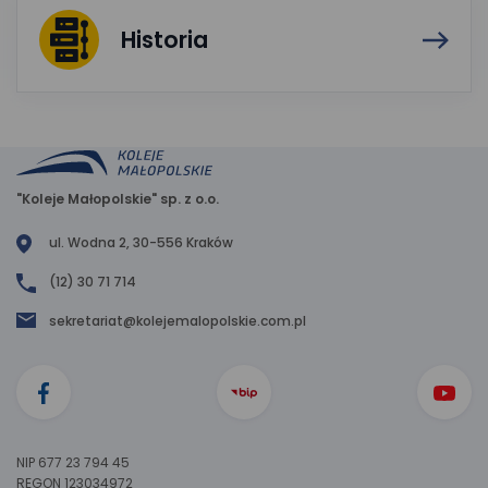
Historia
"Koleje Małopolskie" sp. z o.o.
ul. Wodna 2, 30-556 Kraków
(12) 30 71 714
sekretariat@kolejemalopolskie.com.pl
NIP 677 23 794 45
REGON 123034972