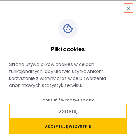
menu
Myślenice D.a.
→
Kraków Mda
Pliki cookies
KRAKÓW MDA → MYŚLENICE D.A.
Strona używa plików cookies w celach
funkcjonalnych, aby ułatwić użytkownikom
korzystanie z witryny oraz w celu tworzenia
anonimowych statystyk serwisu.
Relacja Myślenice D.A. – Kraków
ODRZUĆ / WYCOFAJ ZGODY
MDA – sprawdź połączenia
Dostosuj
i rozkład jazdy
AKCEPTUJĘ WSZYSTKIE
Planujesz podróż autobusem na trasie Myślenice D.A. –