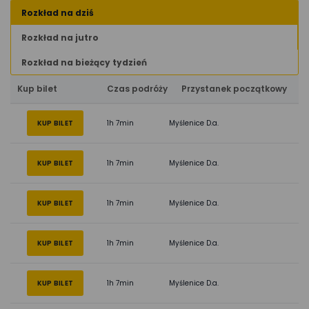
Rozkład na dziś
Rozkład na jutro
Rozkład na bieżący tydzień
Kup bilet
Czas podróży
Przystanek początkowy
KUP BILET
1h 7min
Myślenice D.a.
KUP BILET
1h 7min
Myślenice D.a.
KUP BILET
1h 7min
Myślenice D.a.
KUP BILET
1h 7min
Myślenice D.a.
KUP BILET
1h 7min
Myślenice D.a.