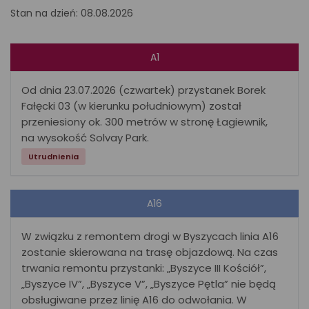
Stan na dzień: 08.08.2026
A1
Od dnia 23.07.2026 (czwartek) przystanek Borek
Fałęcki 03 (w kierunku południowym) został
przeniesiony ok. 300 metrów w stronę Łagiewnik,
na wysokość Solvay Park.
Utrudnienia
A16
W związku z remontem drogi w Byszycach linia A16
zostanie skierowana na trasę objazdową. Na czas
trwania remontu przystanki: „Byszyce III Kościół”,
„Byszyce IV”, „Byszyce V”, „Byszyce Pętla” nie będą
obsługiwane przez linię A16 do odwołania. W