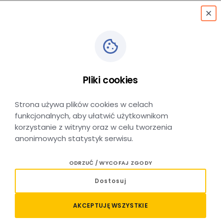
menu
Pliki cookies
Myślenice D.a.
Strona używa plików cookies w celach
funkcjonalnych, aby ułatwić użytkownikom
korzystanie z witryny oraz w celu tworzenia
anonimowych statystyk serwisu.
Dworzec autobusowy Myślenice
ODRZUĆ / WYCOFAJ ZGODY
D.A.
Dostosuj
Dworzec autobusowy Myślenice D.A. położony jest
AKCEPTUJĘ WSZYSTKIE
w Myślenicach, w powiecie myślenickim, w południowej
części województwa małopolskiego. Znajduje się