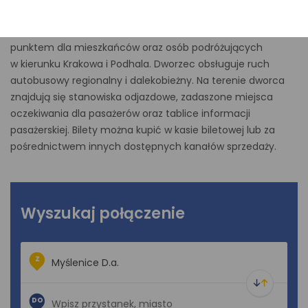
w dogodnej lokalizacji, w pobliżu centrum miasta oraz
głównych dróg komunikacyjnych, co czyni go ważnym
punktem dla mieszkańców oraz osób podróżujących
w kierunku Krakowa i Podhala. Dworzec obsługuje ruch
autobusowy regionalny i dalekobieżny. Na terenie dworca
znajdują się stanowiska odjazdowe, zadaszone miejsca
oczekiwania dla pasażerów oraz tablice informacji
pasażerskiej. Bilety można kupić w kasie biletowej lub za
pośrednictwem innych dostępnych kanałów sprzedaży.
Wyszukaj połączenie
Z
DO