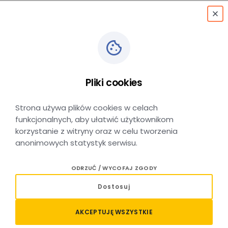
menu
Kraków Główny
→
Miechów
Pliki cookies
MIECHÓW → KRAKÓW GŁÓWNY
Strona używa plików cookies w celach
funkcjonalnych, aby ułatwić użytkownikom
korzystanie z witryny oraz w celu tworzenia
anonimowych statystyk serwisu.
Relacja Kraków Główny –
ODRZUĆ / WYCOFAJ ZGODY
Miechów – sprawdź połączenia
Dostosuj
i kup bilet
AKCEPTUJĘ WSZYSTKIE
Planujesz podróż pociągiem na trasie Kraków Główny –