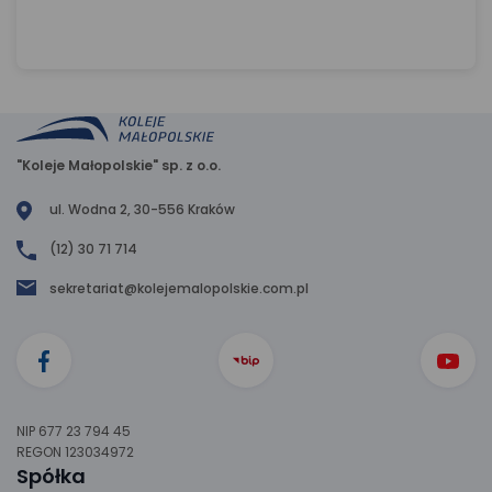
"Koleje Małopolskie" sp. z o.o.
ul. Wodna 2, 30-556 Kraków
(12) 30 71 714
sekretariat@kolejemalopolskie.com.pl
NIP 677 23 794 45
REGON 123034972
Spółka