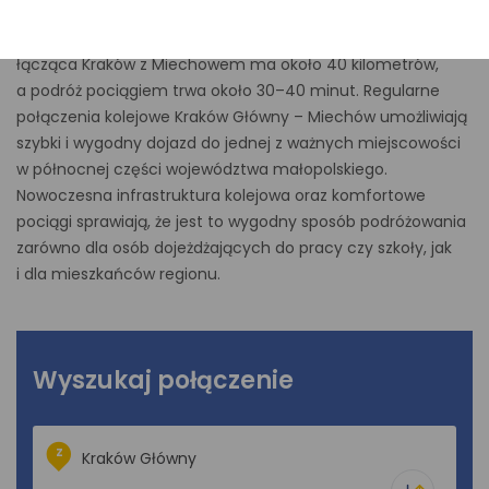
Miechów? Sprawdź aktualne połączenia i wybierz wygodny
przejazd obsługiwany przez Koleje Małopolskie. Trasa
łącząca Kraków z Miechowem ma około 40 kilometrów,
a podróż pociągiem trwa około 30–40 minut. Regularne
połączenia kolejowe Kraków Główny – Miechów umożliwiają
szybki i wygodny dojazd do jednej z ważnych miejscowości
w północnej części województwa małopolskiego.
Nowoczesna infrastruktura kolejowa oraz komfortowe
pociągi sprawiają, że jest to wygodny sposób podróżowania
zarówno dla osób dojeżdżających do pracy czy szkoły, jak
i dla mieszkańców regionu.
Wyszukaj połączenie
Z