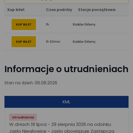
Kup bilet
Czas podróży
Stacja początkowa
KUP BILET
1h
Kraków Główny
KUP BILET
1h 50min
Kraków Główny
Informacje o utrudnieniach
Stan na dzień: 06.08.2026
KML
Utrudnienia
W dniach 18 lipca - 29 sierpnia 2026 na odcinku
Jasło Niegłowice - Jasło obowiązuje Zastępcza