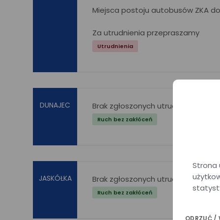
Miejsca postoju autobusów ZKA d
Za utrudnienia przepraszamy
Utrudnienia
DUNAJEC
Brak zgłoszonych utrudnień w ruch
Ruch bez zakłóceń
Strona 
użytkow
JASKÓŁKA
Brak zgłoszonych utrudnień w ruch
statyst
Ruch bez zakłóceń
ODRZUĆ /