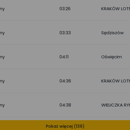
ny
03:26
KRAKÓW LOT
ny
03:33
Sędziszów
ny
04:11
Oświęcim
ny
04:36
KRAKÓW LOT
ny
04:38
WIELICZKA R
Pokaż więcej (139)