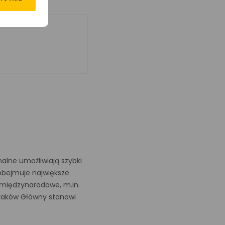
alne umożliwiają szybki
 obejmuje największe
i międzynarodowe, m.in.
 Kraków Główny stanowi