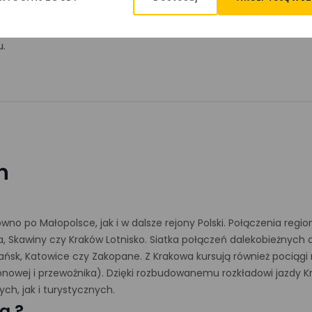
u.
h
 po Małopolsce, jak i w dalsze rejony Polski. Połączenia region
a, Skawiny czy Kraków Lotnisko. Siatka połączeń dalekobieżnych
dańsk, Katowice czy Zakopane. Z Krakowa kursują również pociąg
ezonowej i przewoźnika). Dzięki rozbudowanemu rozkładowi jazdy
h, jak i turystycznych.
ą ?