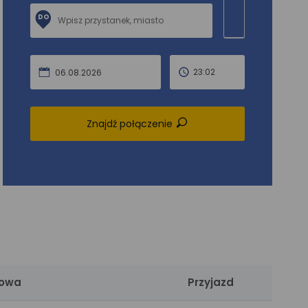
DO
23:02
06.08.2026
Znajdź połączenie
cowa
Przyjazd