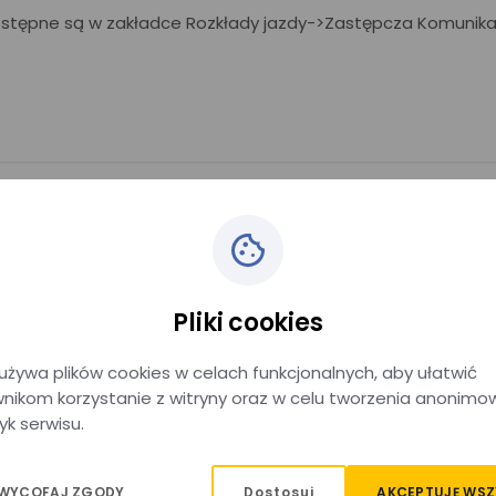
ostępne są w zakładce Rozkłady jazdy->Zastępcza Komunik
u.
Pliki cookies
używa plików cookies w celach funkcjonalnych, aby ułatwić
nikom korzystanie z witryny oraz w celu tworzenia anonimo
u.
yk serwisu.
Dostosuj
AKCEPTUJĘ WSZ
 WYCOFAJ ZGODY