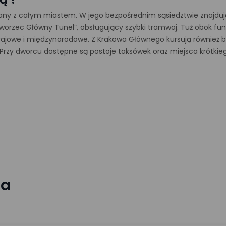
y z całym miastem. W jego bezpośrednim sąsiedztwie znajdują 
worzec Główny Tunel”, obsługujący szybki tramwaj. Tuż obok fu
rajowe i międzynarodowe. Z Krakowa Głównego kursują również b
. Przy dworcu dostępne są postoje taksówek oraz miejsca krótkie
ja