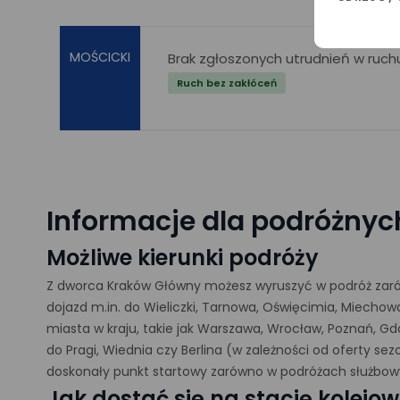
MOŚCICKI
Brak zgłoszonych utrudnień w ruch
Ruch bez zakłóceń
Informacje dla podróżnyc
Możliwe kierunki podróży
Z dworca Kraków Główny możesz wyruszyć w podróż zarówno
dojazd m.in. do Wieliczki, Tarnowa, Oświęcimia, Miechow
miasta w kraju, takie jak Warszawa, Wrocław, Poznań, G
do Pragi, Wiednia czy Berlina (w zależności od oferty s
doskonały punkt startowy zarówno w podróżach służbowyc
Jak dostać się na stację kolejow