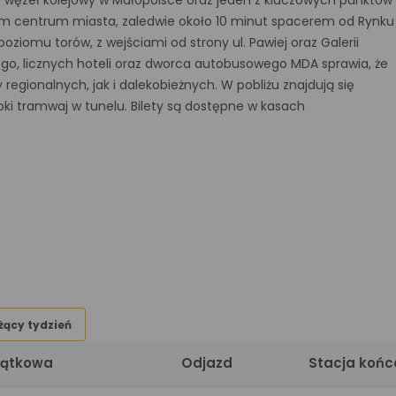
y węzeł kolejowy w Małopolsce oraz jeden z kluczowych punktów
ym centrum miasta, zaledwie około 10 minut spacerem od Rynku
ziomu torów, z wejściami od strony ul. Pawiej oraz Galerii
go, licznych hoteli oraz dworca autobusowego MDA sprawia, że
egionalnych, jak i dalekobieżnych. W pobliżu znajdują się
ki tramwaj w tunelu. Bilety są dostępne w kasach
żący tydzień
zątkowa
Odjazd
Stacja koń