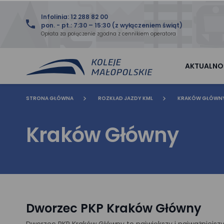
Infolinia: 12 288 82 00
pon. - pt.: 7:30 – 15:30 (z wyłączeniem świąt)
Opłata za połączenie zgodna z cennikiem operatora
AKTUALNO
STRONA GŁÓWNA
ROZKŁAD JAZDY KML
KRAKÓW GŁÓWN
Kraków Główny
Dworzec PKP Kraków Główny