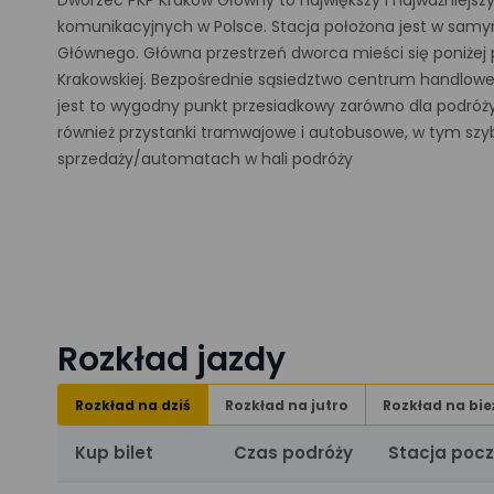
Dworzec PKP Kraków Główny to największy i najważniejsz
komunikacyjnych w Polsce. Stacja położona jest w sam
Głównego. Główna przestrzeń dworca mieści się poniżej po
Krakowskiej. Bezpośrednie sąsiedztwo centrum handlowe
jest to wygodny punkt przesiadkowy zarówno dla podróży r
również przystanki tramwajowe i autobusowe, w tym szyb
sprzedaży/automatach w hali podróży
Rozkład jazdy
Rozkład na dziś
Rozkład na jutro
Rozkład na bie
Kup bilet
Czas podróży
Stacja poc