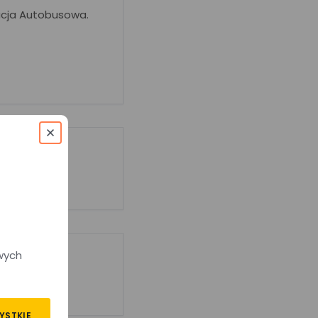
acja Autobusowa.
wych
YSTKIE