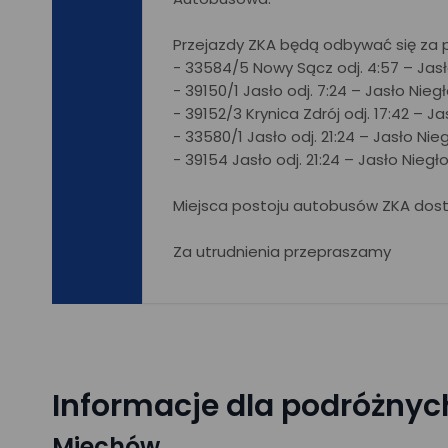
Przejazdy ZKA będą odbywać się za p
- 33584/5 Nowy Sącz odj. 4:57 – Jasło
- 39150/1 Jasło odj. 7:24 – Jasło Niegł
- 39152/3 Krynica Zdrój odj. 17:42 – J
- 33580/1 Jasło odj. 21:24 – Jasło Nie
- 39154 Jasło odj. 21:24 – Jasło Niegł
Miejsca postoju autobusów ZKA dos
Za utrudnienia przepraszamy
Informacje dla podróżnyc
Miechów