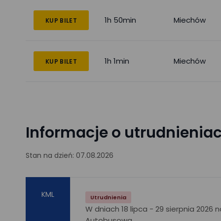
1h 50min
Miechów
KUP BILET
1h 1min
Miechów
KUP BILET
Informacje o utrudnienia
Stan na dzień: 07.08.2026
KML
Utrudnienia
W dniach 18 lipca - 29 sierpnia 2026
Autobusowa.