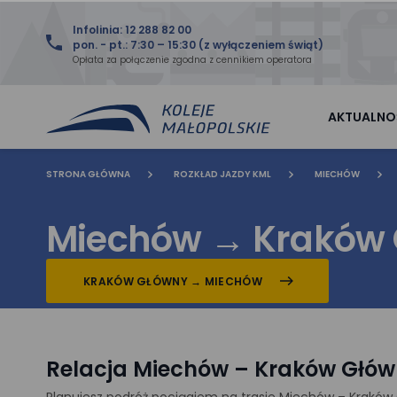
Infolinia: 12 288 82 00
pon. - pt.: 7:30 – 15:30 (z wyłączeniem świąt)
Opłata za połączenie zgodna z cennikiem operatora
AKTUALNO
STRONA GŁÓWNA
ROZKŁAD JAZDY KML
MIECHÓW
Miechów
→
Kraków
KRAKÓW GŁÓWNY → MIECHÓW
Relacja Miechów – Kraków Główn