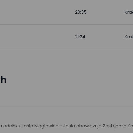
20:35
Kra
21:24
Kra
ch
 na odcinku Jasło Niegłowice - Jasło obowiązuje Zastępcza K