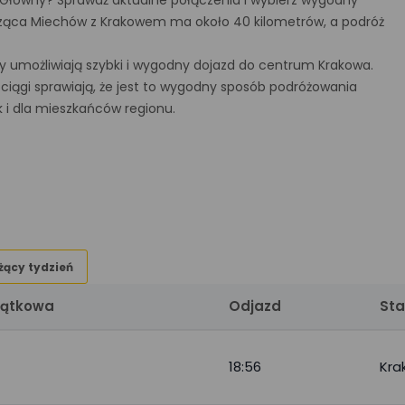
 Główny? Sprawdź aktualne połączenia i wybierz wygodny
ącząca Miechów z Krakowem ma około 40 kilometrów, a podróż
 umożliwiają szybki i wygodny dojazd do centrum Krakowa.
iągi sprawiają, że jest to wygodny sposób podróżowania
k i dla mieszkańców regionu.
żący tydzień
zątkowa
Odjazd
Sta
18:56
Kra