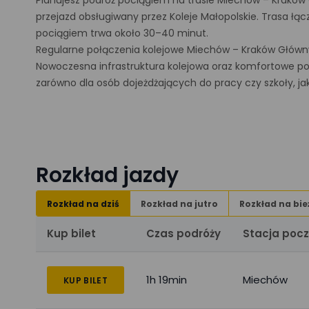
Planujesz podróż pociągiem na trasie Miechów – Kraków
przejazd obsługiwany przez Koleje Małopolskie. Trasa ł
pociągiem trwa około 30–40 minut.
Regularne połączenia kolejowe Miechów – Kraków Główny
Nowoczesna infrastruktura kolejowa oraz komfortowe poc
zarówno dla osób dojeżdżających do pracy czy szkoły, ja
Rozkład jazdy
Rozkład na dziś
Rozkład na jutro
Rozkład na bie
Kup bilet
Czas podróży
Stacja poc
1h 19min
Miechów
KUP BILET