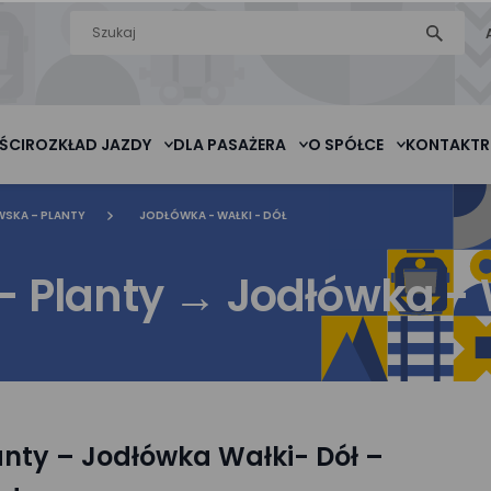
Wyszukiwarka
szukaj
na stronie
ŚCI
ROZKŁAD JAZDY
DLA PASAŻERA
O SPÓŁCE
KONTAKT
R
SKA – PLANTY
JODŁÓWKA - WAŁKI - DÓŁ
 Planty
→
Jodłówka - 
nty – Jodłówka Wałki- Dół –