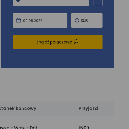
12:16
09.08.2026
Znajdź połączenie
stanek końcowy
Przyjazd
wka - Wałki - Dół
15:09