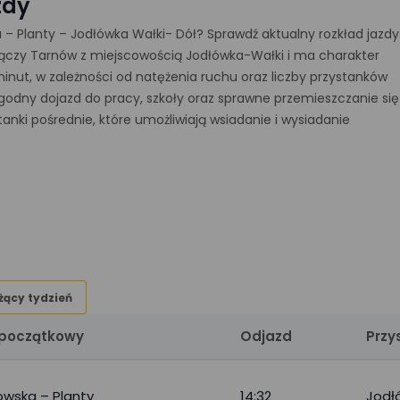
zdy
– Planty – Jodłówka Wałki- Dół? Sprawdź aktualny rozkład jazdy
łączy Tarnów z miejscowością Jodłówka-Wałki i ma charakter
minut, w zależności od natężenia ruchu oraz liczby przystanków
odny dojazd do pracy, szkoły oraz sprawne przemieszczanie się
nki pośrednie, które umożliwiają wsiadanie i wysiadanie
żący tydzień
 początkowy
Odjazd
Przy
owska – Planty
14:32
Jodłó