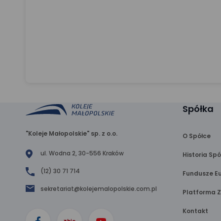
Spółka
"Koleje Małopolskie" sp. z o.o.
O Spółce
ul. Wodna 2, 30-556 Kraków
Historia Spó
(12) 30 71 714
Fundusze Eu
sekretariat@kolejemalopolskie.com.pl
Platforma 
Kontakt