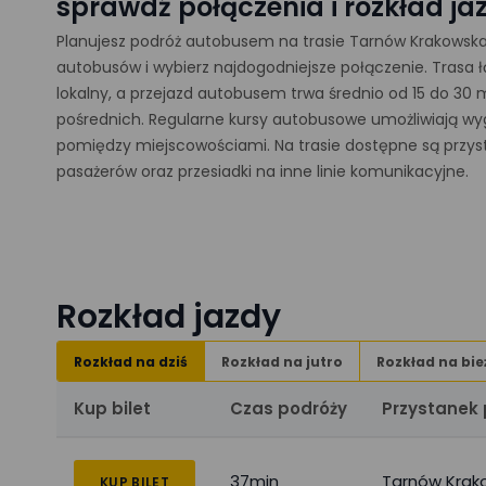
sprawdź połączenia i rozkład ja
Planujesz podróż autobusem na trasie Tarnów Krakowska 
autobusów i wybierz najdogodniejsze połączenie. Trasa 
lokalny, a przejazd autobusem trwa średnio od 15 do 30 
pośrednich. Regularne kursy autobusowe umożliwiają wyg
pomiędzy miejscowościami. Na trasie dostępne są przysta
pasażerów oraz przesiadki na inne linie komunikacyjne.
Rozkład jazdy
Rozkład na dziś
Rozkład na jutro
Rozkład na bie
Kup bilet
Czas podróży
Przystanek
37min
Tarnów Krak
KUP BILET