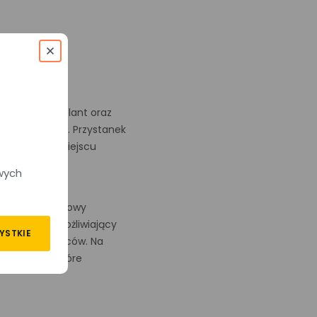
ów zielonych Plant oraz
ię po mieście. Przystanek
obusowej. Na miejscu
wych
toczeniu zabudowy
scowości, umożliwiający
YSTKIE
p dla mieszkańców. Na
ładu jazdy, które