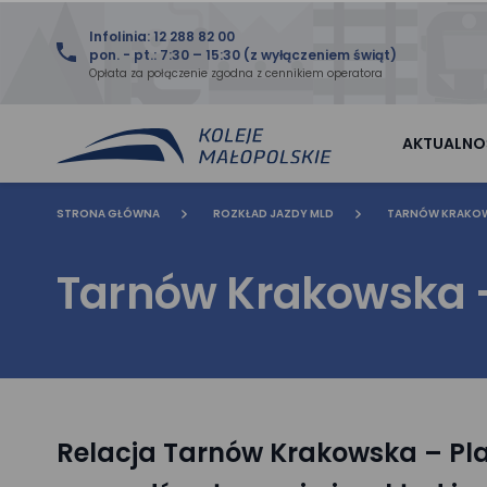
Infolinia: 12 288 82 00
pon. - pt.: 7:30 – 15:30 (z wyłączeniem świąt)
Opłata za połączenie zgodna z cennikiem operatora
AKTUALNO
STRONA GŁÓWNA
ROZKŁAD JAZDY MLD
TARNÓW KRAKOW
Tarnów Krakowska –
Relacja Tarnów Krakowska – Pla