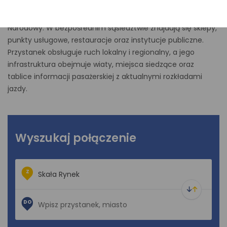
przystanek jest łatwo dostępny zarówno dla mieszkańców,
jak i turystów odwiedzających pobliski Ojcowski Park
Narodowy. W bezpośrednim sąsiedztwie znajdują się sklepy,
punkty usługowe, restauracje oraz instytucje publiczne.
Przystanek obsługuje ruch lokalny i regionalny, a jego
infrastruktura obejmuje wiaty, miejsca siedzące oraz
tablice informacji pasażerskiej z aktualnymi rozkładami
jazdy.
Wyszukaj połączenie
Z
DO