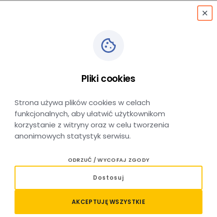
menu
Pliki cookies
Skała Rynek
Strona używa plików cookies w celach
funkcjonalnych, aby ułatwić użytkownikom
korzystanie z witryny oraz w celu tworzenia
anonimowych statystyk serwisu.
Skała Rynek - lokalizacja
ODRZUĆ / WYCOFAJ ZGODY
Przystanek autobusowy Skała Rynek położony jest
Dostosuj
w centrum miejscowości Skała, bezpośrednio przy rynku,
który stanowi główny punkt życia społecznego
AKCEPTUJĘ WSZYSTKIE
i komunikacyjnego miasta. Dzięki centralnej lokalizacji