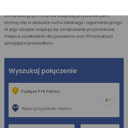
łączenie podróży samochodem z transportem publicznym.
Dzięki położeniu w sąsiedztwie ważnych ciągów
komunikacyjnych oraz linii kolejowej przystanek pełni
istotną rolę w obsłudze ruchu lokalnego i aglomeracyjnego.
W jego obrębie znajdują się oznakowanie przystankowe,
miejsca oczekiwania dla pasażerów oraz infrastruktura
sprzyjająca przesiadkom.
Wyszukaj połączenie
Z
DO