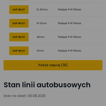
KUP BILET
1h 30min
Podłęże P+R Północ
KUP BILET
1h 13min
Podłęże P+R Północ
KUP BILET
43min
Podłęże P+R Północ
KUP BILET
10min
Podłęże P+R Północ
Pokaż więcej (18)
Stan linii autobusowych
Stan na dzień: 06.08.2026