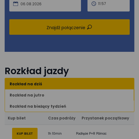
11:57
06.08.2026
Znajdź połączenie
Rozkład jazdy
Rozkład na dziś
Rozkład na jutro
Rozkład na bieżący tydzień
Kup bilet
Czas podróży
Przystanek początkowy
KUP BILET
1h 10min
Podłęże P+R Północ