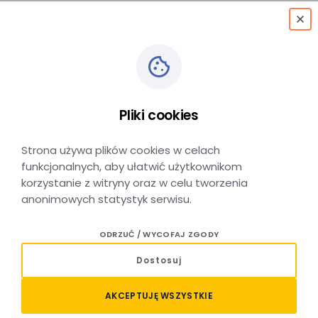
menu
Pliki cookies
Podłęże P+R Północ
Strona używa plików cookies w celach
funkcjonalnych, aby ułatwić użytkownikom
korzystanie z witryny oraz w celu tworzenia
anonimowych statystyk serwisu.
Podłęże P&R Północ – lokalizacja
ODRZUĆ / WYCOFAJ ZGODY
Przystanek autobusowy Podłęże P&R Północ zlokalizowany
Dostosuj
jest w miejscowości Podłęże, w powiecie wielickim,
w województwie małopolskim. Usytuowany jest w pobliżu
AKCEPTUJĘ WSZYSTKIE
infrastruktury typu Park and Ride, co umożliwia wygodne