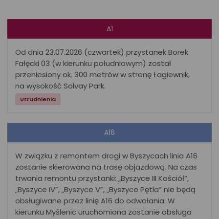
A1
Od dnia 23.07.2026 (czwartek) przystanek Borek
Fałęcki 03 (w kierunku południowym) został
przeniesiony ok. 300 metrów w stronę Łagiewnik,
na wysokość Solvay Park.
Utrudnienia
A16
W związku z remontem drogi w Byszycach linia A16
zostanie skierowana na trasę objazdową. Na czas
trwania remontu przystanki: „Byszyce III Kościół”,
„Byszyce IV”, „Byszyce V”, „Byszyce Pętla” nie będą
obsługiwane przez linię A16 do odwołania. W
kierunku Myślenic uruchomiona zostanie obsługa