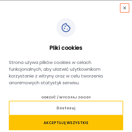
menu
Pliki cookies
Myślenice Carrefour
Strona używa plików cookies w celach
funkcjonalnych, aby ułatwić użytkownikom
korzystanie z witryny oraz w celu tworzenia
anonimowych statystyk serwisu.
Myślenice Słowackiego Carrefour
ODRZUĆ / WYCOFAJ ZGODY
– lokalizacja
Dostosuj
Przystanek autobusowy Myślenice Słowackiego Carrefour
AKCEPTUJĘ WSZYSTKIE
zlokalizowany jest w Myślenicach, w południowej części
województwa małopolskiego, w pobliżu jednego z głównych