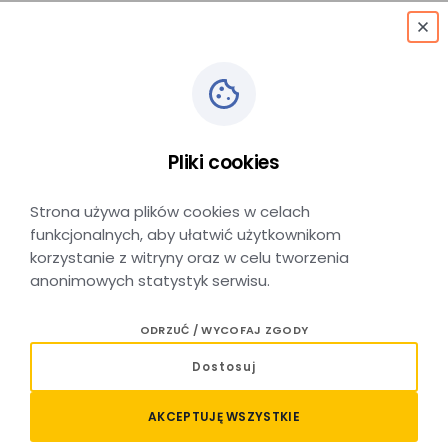
menu
Pliki cookies
Mogilany Ośrodek Zdrowia
Strona używa plików cookies w celach
funkcjonalnych, aby ułatwić użytkownikom
korzystanie z witryny oraz w celu tworzenia
anonimowych statystyk serwisu.
Mogilany Ośrodek Zdrowia –
ODRZUĆ / WYCOFAJ ZGODY
lokalizacja
Dostosuj
Przystanek autobusowy Mogilany Ośrodek Zdrowia
AKCEPTUJĘ WSZYSTKIE
zlokalizowany jest w miejscowości Mogilany, w powiecie
krakowskim, w województwie małopolskim, w bezpośrednim