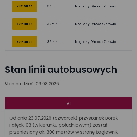
KUP BILET
36min
Mogilany Ośrodek Zdrowia
KUP BILET
36min
Mogilany Ośrodek Zdrowia
KUP BILET
32min
Mogilany Ośrodek Zdrowia
Stan linii autobusowych
Stan na dzień: 09.08.2026
A1
Od dnia 23.07.2026 (czwartek) przystanek Borek
Fałęcki 03 (w kierunku południowym) został
przeniesiony ok. 300 metrów w stronę Łagiewnik,