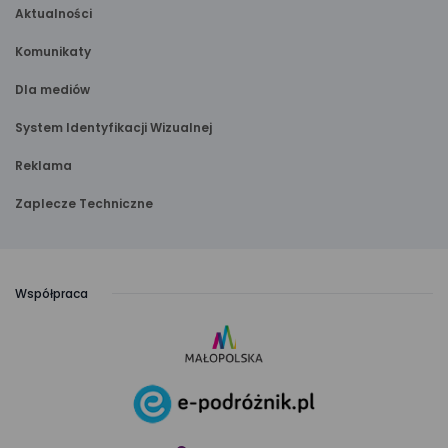
Aktualności
Komunikaty
Dla mediów
System Identyfikacji Wizualnej
Reklama
Zaplecze Techniczne
Współpraca
link
otwiera
się
link
w nowej
otwiera
karcie
się