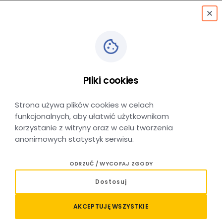
menu
Kraków Radio Kraków
→
Myślenice
Pliki cookies
D.a.
Strona używa plików cookies w celach
funkcjonalnych, aby ułatwić użytkownikom
korzystanie z witryny oraz w celu tworzenia
anonimowych statystyk serwisu.
Relacja Kraków Radio Kraków –
ODRZUĆ / WYCOFAJ ZGODY
Myślenice D.A. – sprawdź
Dostosuj
połączenia i rozkład jazdy
AKCEPTUJĘ WSZYSTKIE
Planujesz podróż autobusem na trasie Kraków Radio Kraków