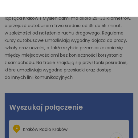
– Myślenice D.A.? Sprawdź aktualny rozkład jazdy
autobusów i wybierz najdogodniejsze połączenie. Trasa
łącząca Kraków z Myślenicami ma około 25–30 kilometrów,
a przejazd autobusem trwa średnio od 35 do 55 minut,
w zależności od natężenia ruchu drogowego. Regularne
kursy autobusowe umożliwiają wygodny dojazd do pracy,
szkoły oraz uczelni, a także szybkie przemieszczanie się
między miejscowościami bez konieczności korzystania
z samochodu. Na trasie znajdują się przystanki pośrednie,
które umożliwiają wygodne przesiadki oraz dostęp
do innych linii komunikacyjnych.
Wyszukaj połączenie
Z