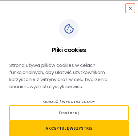
menu
Pliki cookies
Kraków Jubilat
→
Myślenice D.a.
Strona używa plików cookies w celach
funkcjonalnych, aby ułatwić użytkownikom
korzystanie z witryny oraz w celu tworzenia
anonimowych statystyk serwisu.
Relacja Kraków Jubilat –
ODRZUĆ / WYCOFAJ ZGODY
Myślenice D.A. – sprawdź
Dostosuj
połączenia i rozkład jazdy
AKCEPTUJĘ WSZYSTKIE
Planujesz podróż autobusem na trasie Kraków Jubilat –