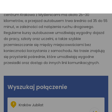
Myślenice D.A.? Sprawdź aktualny rozkład jazdy autobusów
i wybierz najdogodniejsze połączenie. Trasa łącząca
centrum Krakowa z Myślenicami ma około 25–30
kilometrów, a przejazd autobusem trwa średnio od 35 do 55
minut, w zależności od natężenia ruchu drogowego.
Regularne kursy autobusowe umożliwiają wygodny dojazd
do pracy, szkoły oraz uczelni, a także szybkie
przemieszczanie się między miejscowościami bez
konieczności korzystania z samochodu. Na trasie znajdują
się przystanki pośrednie, które umożliwiają wygodne
przesiadki oraz dostęp do innych linii komunikacyjnych.
Wyszukaj połączenie
Z