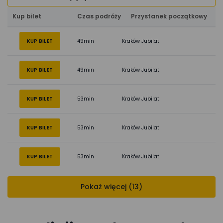
Kup bilet
Czas podróży
Przystanek początkowy
KUP BILET
49min
Kraków Jubilat
KUP BILET
49min
Kraków Jubilat
KUP BILET
53min
Kraków Jubilat
KUP BILET
53min
Kraków Jubilat
KUP BILET
53min
Kraków Jubilat
Pokaż więcej (13)