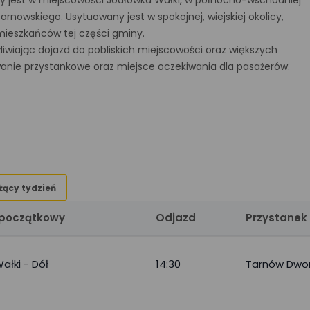
y jest w miejscowości Jodłówka Wałki, w północno-wschodniej
nowskiego. Usytuowany jest w spokojnej, wiejskiej okolicy,
mieszkańców tej części gminy.
iwiając dojazd do pobliskich miejscowości oraz większych
wanie przystankowe oraz miejsce oczekiwania dla pasażerów.
żący tydzień
 początkowy
Odjazd
Przystanek
ałki - Dół
14:30
Tarnów Dwo