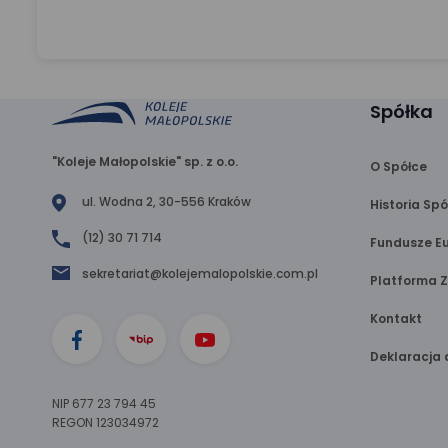
Spółka
"Koleje Małopolskie" sp. z o.o.
O Spółce
ul. Wodna 2, 30-556 Kraków
Historia Spó
(12) 30 71 714
Fundusze Eu
sekretariat@kolejemalopolskie.com.pl
Platforma 
Kontakt
Deklaracja 
NIP 677 23 794 45
REGON 123034972