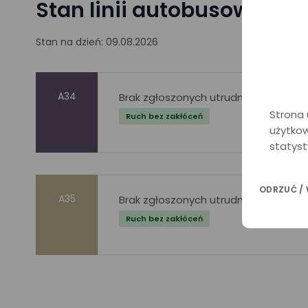
Stan linii autobusowych
Stan na dzień: 09.08.2026
A34
Brak zgłoszonych utrudnień w ruchu.
Strona 
Ruch bez zakłóceń
użytkow
statyst
ODRZUĆ /
A35
Brak zgłoszonych utrudnień w ruchu.
Ruch bez zakłóceń