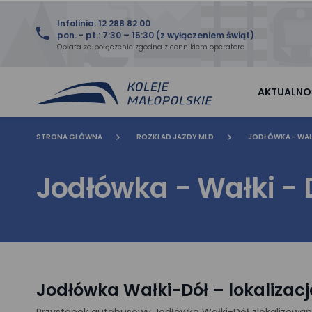
Infolinia: 12 288 82 00
pon. - pt.: 7:30 – 15:30 (z wyłączeniem świąt)
Opłata za połączenie zgodna z cennikiem operatora
AKTUALNO
STRONA GŁÓWNA
ROZKŁAD JAZDY MLD
JODŁÓWKA - WAŁK
Jodłówka - Wałki - 
Jodłówka Wałki-Dół – lokalizac