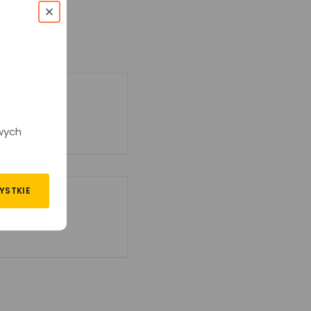
wych
YSTKIE