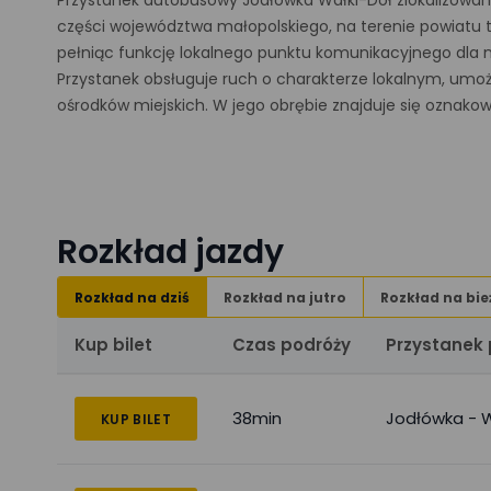
Przystanek autobusowy Jodłówka Wałki-Dół zlokalizowan
części województwa małopolskiego, na terenie powiatu tar
pełniąc funkcję lokalnego punktu komunikacyjnego dla 
Przystanek obsługuje ruch o charakterze lokalnym, umożl
ośrodków miejskich. W jego obrębie znajduje się oznako
Rozkład jazdy
Rozkład na dziś
Rozkład na jutro
Rozkład na bie
Kup bilet
Czas podróży
Przystanek
38min
Jodłówka - W
KUP BILET