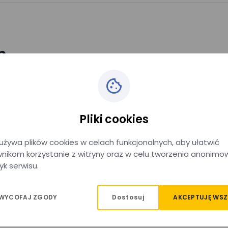
h
im i stanowi ważny punkt komunikacyjny dla mieszkańców miejs
azd zarówno komunikacją lokalną, jak i samochodem. W pobliżu sta
Pliki cookies
dach i przyjazdach pociągów dzięki tablicom informacji pasażer
ęcia podróży na trasie Podłęże – Kraków Główny oraz w innych k
używa plików cookies w celach funkcjonalnych, aby ułatwić
nikom korzystanie z witryny oraz w celu tworzenia anonimo
yk serwisu.
a w Krakowie, położona w ścisłym centrum miasta. Dojazd na dw
zatrzymują się w jego bezpośrednim sąsiedztwie. W okolicy znaj
Dostosuj
AKCEPTUJĘ WSZ
 WYCOFAJ ZGODY
erowie mogą skorzystać z rozbudowanej infrastruktury dworca. 
z sklepy. Na terenie dworca znajdują się również kasy biletowe, 