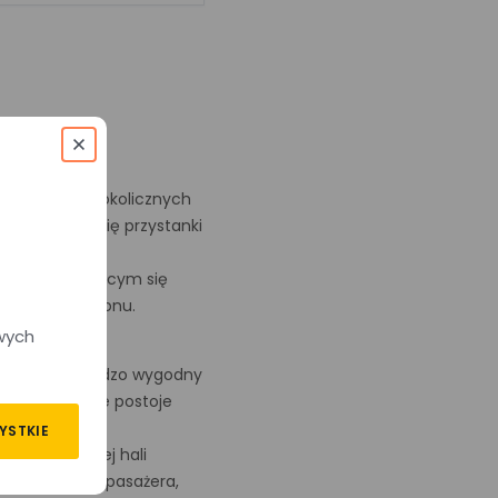
cowości oraz okolicznych
cji znajdują się przystanki
skiej znajdującym się
ierunkach regionu.
wych
orzec jest bardzo wygodny
dują się także postoje
YSTKIE
W przestronnej hali
punkty obsługi pasażera,