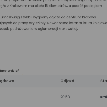
Główny? Sprawdź aktualne połączenia i wybierz wygodny przejaz
dłęże z Krakowem ma około 15 kilometrów, a podróż pociągiem
 umożliwiają szybki i wygodny dojazd do centrum Krakowa
ających do pracy czy szkoły. Nowoczesna infrastruktura kolejow
sposób podróżowania w aglomeracji krakowskiej.
żący tydzień
zątkowa
Odjazd
Sta
20:53
Kra