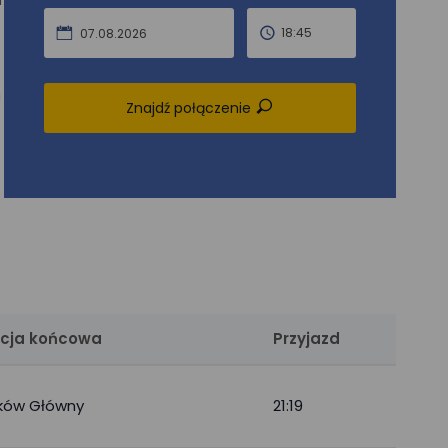
d
18:45
07.08.2026
a
Znajdź połączenie
cja końcowa
Przyjazd
ków Główny
21:19