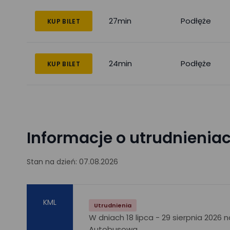
27min
Podłęże
KUP BILET
24min
Podłęże
KUP BILET
Informacje o utrudnienia
Stan na dzień: 07.08.2026
KML
Utrudnienia
W dniach 18 lipca - 29 sierpnia 2026
Autobusowa.