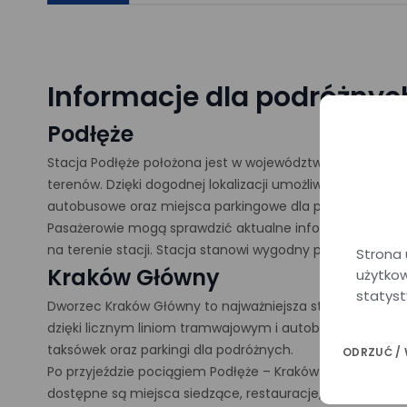
Informacje dla podróżnyc
Podłęże
Stacja Podłęże położona jest w województwie małopolsk
terenów. Dzięki dogodnej lokalizacji umożliwia łatwy doj
autobusowe oraz miejsca parkingowe dla podróżnych.
Pasażerowie mogą sprawdzić aktualne informacje o odjaz
na terenie stacji. Stacja stanowi wygodny punkt rozpocz
Strona 
Kraków Główny
użytkow
statyst
Dworzec Kraków Główny to najważniejsza stacja kolejow
dzięki licznym liniom tramwajowym i autobusowym, które 
taksówek oraz parkingi dla podróżnych.
ODRZUĆ /
Po przyjeździe pociągiem Podłęże – Kraków Główny pasaż
dostępne są miejsca siedzące, restauracje, kawiarnie ora