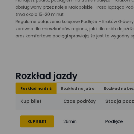
Planujesz podróż pociągiem na trasie Podłęże – Kraków 
obsługiwany przez Koleje Małopolskie. Trasa łącząca Po
trwa około 15–20 minut.
Regularne połączenia kolejowe Podłęże – Kraków Główny
zarówno dla mieszkańców regionu, jak i dla osób dojeżdż
oraz komfortowe pociągi sprawiają, że jest to wygodny 
Rozkład jazdy
Rozkład na dziś
Rozkład na jutro
Rozkład na bie
Kup bilet
Czas podróży
Stacja poc
26min
Podłęże
KUP BILET