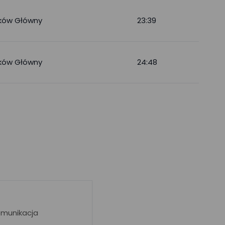
ków Główny
23:39
ków Główny
24:48
omunikacja