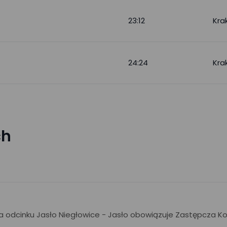
23:12
Kra
24:24
Kra
ch
 na odcinku Jasło Niegłowice - Jasło obowiązuje Zastępcza K