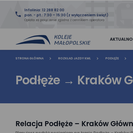
Infolinia: 12 288 82 00
pon. - pt.: 7:30 – 15:30 (z wyłączeniem świąt)
Opłata za połączenie zgodna z cennikiem operatora
AKTUALNO
STRONA GŁÓWNA
ROZKŁAD JAZDY KML
PODŁĘŻE
Podłęże
→
Kraków 
Relacja Podłęże – Kraków Główny