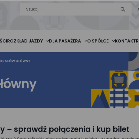
Wyszukiwarka
szukaj
na stronie
ŚCI
ROZKŁAD JAZDY
DLA PASAŻERA
O SPÓŁCE
KONTAKT
R
KRAKÓW GŁÓWNY
Główny
 – sprawdź połączenia i kup bilet