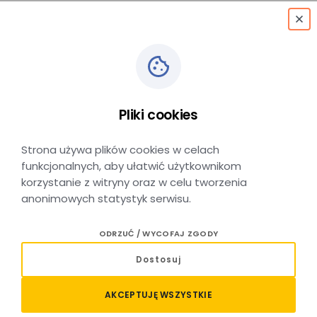
menu
Pliki cookies
Podłęże
Strona używa plików cookies w celach
funkcjonalnych, aby ułatwić użytkownikom
korzystanie z witryny oraz w celu tworzenia
anonimowych statystyk serwisu.
Stacja kolejowa Podłęże
ODRZUĆ / WYCOFAJ ZGODY
Stacja kolejowa Podłęże położona jest w miejscowości
Dostosuj
Podłęże w powiecie wielickim, w pobliżu Niepołomic, przy
ważnej linii kolejowej łączącej Kraków z Tarnowem
AKCEPTUJĘ WSZYSTKIE
i Rzeszowem. Jest to istotny punkt na mapie kolejowej