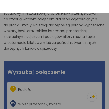
regionu, obsługujący zarówno ruch pasażerski, jak
i towarowy. Stacja znajduje się w niedużej odległości od
zabudowy mieszkaniowej oraz terenów przemysłowych,
co czyni ją ważnym miejscem dla osób dojeżdżających
do pracy i szkoły. Na stacji dostępne są perony wyposażone
w wiaty, ławki oraz tablice informacji pasażerskiej
z aktualnymi odjazdami pociągów. Bilety można kupić
w automacie biletowym lub za pośrednictwem innych
dostępnych kanałów sprzedaży.
Wyszukaj połączenie
Z
DO