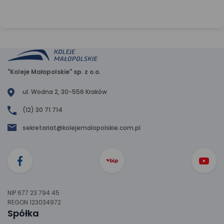
"Koleje Małopolskie" sp. z o.o.
ul. Wodna 2, 30-556 Kraków
(12) 30 71 714
sekretariat@kolejemalopolskie.com.pl
NIP 677 23 794 45
REGON 123034972
Spółka