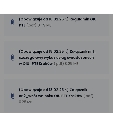
(Obowiązuje od 18.02.25 r.) Regulamin OIU
PTE
(.pdf) 0.49 MB
(Obowiązuje od 18.02.25 r.) Załącznik nr 1_
szczegółowy wykaz usług świadczonych
w OIU_PTE Kraków
(.pdf) 0.29 MB
(Obowiązuje od 18.02.25 r.) Załącznik
nr 2_wzór wniosku OIU PTE Kraków
(.pdf)
0.28 MB