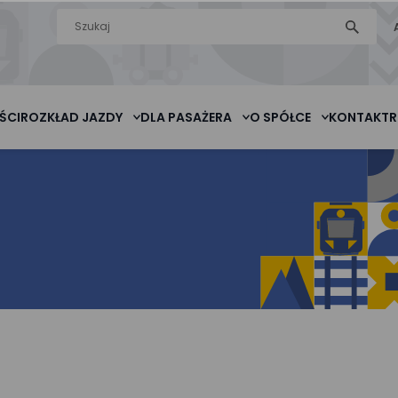
Wyszukiwarka
szukaj
na stronie
ŚCI
ROZKŁAD JAZDY
DLA PASAŻERA
O SPÓŁCE
KONTAKT
R