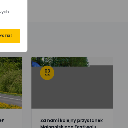
wych
YSTKIE
03
sie
e?
Za nami kolejny przystanek
Małopolskiego Festiwalu