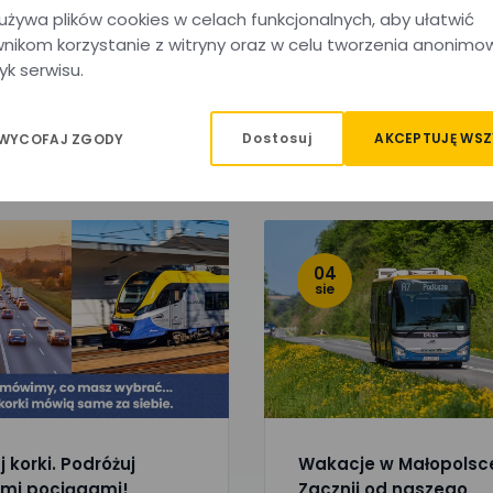
 zobaczenia na pokładzie!
używa plików cookies w celach funkcjonalnych, aby ułatwić
nikom korzystanie z witryny oraz w celu tworzenia anonimo
yk serwisu.
Dostosuj
AKCEPTUJĘ WSZ
 WYCOFAJ ZGODY
04
sie
 korki. Podróżuj
Wakacje w Małopolsc
mi pociągami!
Zacznij od naszego