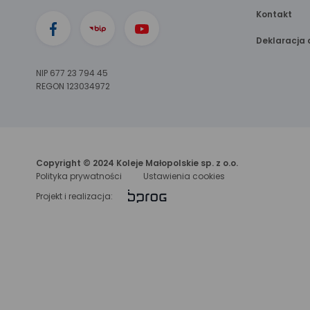
Kontakt
Deklaracja 
NIP 677 23 794 45
REGON 123034972
Copyright © 2024 Koleje Małopolskie sp. z o.o.
Polityka prywatności
Ustawienia cookies
link
Projekt i realizacja:
otwiera
się
w nowej
karcie