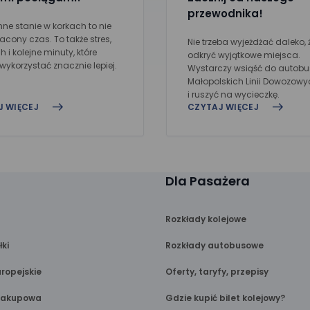
przewodnika!
ne stanie w korkach to nie
racony czas. To także stres,
Nie trzeba wyjeżdżać daleko, 
 i kolejne minuty, które
odkryć wyjątkowe miejsca.
ykorzystać znacznie lepiej.
Wystarczy wsiąść do autob
Małopolskich Linii Dowozowy
i ruszyć na wycieczkę.
J WIĘCEJ
CZYTAJ WIĘCEJ
Dla Pasażera
Rozkłady kolejowe
łki
Rozkłady autobusowe
ropejskie
Oferty, taryfy, przepisy
Zakupowa
Gdzie kupić bilet kolejowy?