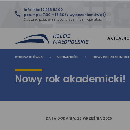
Infolinia: 12 288 82 00
pon. - pt.: 7:30 – 15:30 (z wyłączeniem świąt)
Opłata za połączenie zgodna z cennikiem operatora
AKTUALNO
STRONA GŁÓWNA
AKTUALNOŚCI
NOWY ROK AKADEMICKI!
Nowy rok akademicki!
DATA DODANIA: 29 WRZEŚNIA 2025