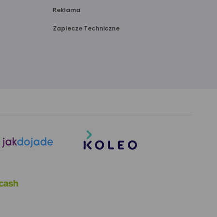
Reklama
Zaplecze Techniczne
link
link
otwiera
otwiera
się
się
w nowej
w nowej
karcie
karcie
link
otwiera
się
w nowej