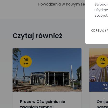
Powodzenia w nowym semestrze i do
Strona 
użytkow
statyst
ODRZUĆ /
Czytaj również
06
05
sie
sie
Prace w Oświęcimiu nie
Omijaj
zwalniają tempa!
naszy