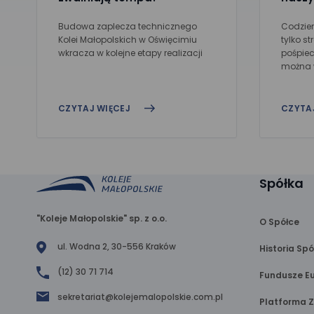
Budowa zaplecza technicznego
Codzien
Kolei Małopolskich w Oświęcimiu
tylko st
wkracza w kolejne etapy realizacji
pośpiech
można w
CZYTAJ WIĘCEJ
CZYTA
Spółka
"Koleje Małopolskie" sp. z o.o.
O Spółce
ul. Wodna 2, 30-556 Kraków
Historia Spó
(12) 30 71 714
Fundusze Eu
sekretariat@kolejemalopolskie.com.pl
Platforma 