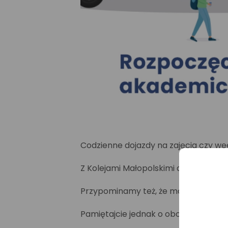
Codzienne dojazdy na zajęcia czy 
Z Kolejami Małopolskimi dotrzecie ta
Przypominamy też, że możecie korzyst
Pamiętajcie jednak o obowiązku posi