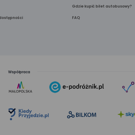
Gdzie kupić bilet autobusowy?
dostępności
FAQ
Współpraca
link
link
otwiera
otwiera
się
się
w nowej
w nowej
karcie
karcie
link
link
otwiera
otwiera
się
się
w nowej
w nowej