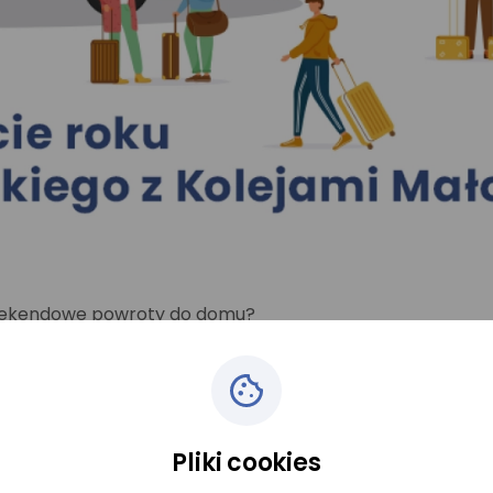
weekendowe powroty do domu?
m szybko, wygodnie i ekologicznie.
ać z 51% zniżki studenckiej
Pliki cookies
adania ważnej legitymacji