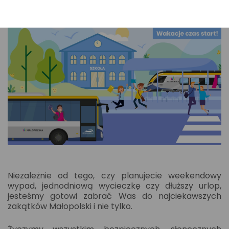
Niezależnie od tego, czy planujecie weekendowy
wypad, jednodniową wycieczkę czy dłuższy urlop,
jesteśmy gotowi zabrać Was do najciekawszych
zakątków Małopolski i nie tylko.