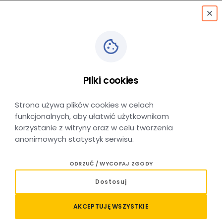
menu
Pliki cookies
Wakacje czas start!
Strona używa plików cookies w celach
funkcjonalnych, aby ułatwić użytkownikom
korzystanie z witryny oraz w celu tworzenia
anonimowych statystyk serwisu.
DATA DODANIA: 26 CZERWCA 2026
ODRZUĆ / WYCOFAJ ZGODY
Uczniowie odebrali świadectwa, studenci powoli
Dostosuj
zamykają sesję, a przed nami dwa miesiące pełne
wycieczek, odkrywania nowych miejsc i letnich
AKCEPTUJĘ WSZYSTKIE
przygód.