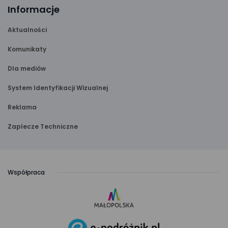
Informacje
Aktualności
Komunikaty
Dla mediów
System Identyfikacji Wizualnej
Reklama
Zaplecze Techniczne
Współpraca
link
otwiera
się
link
w nowej