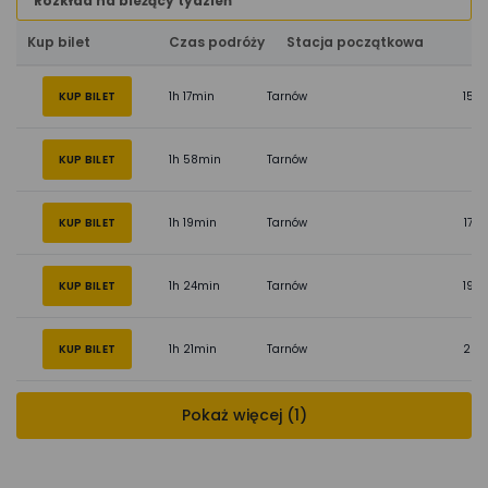
Rozkład na bieżący tydzień
Kup bilet
Czas podróży
Stacja początkowa
KUP BILET
1h 17min
Tarnów
15:5
KUP BILET
1h 58min
Tarnów
KUP BILET
1h 19min
Tarnów
17:5
KUP BILET
1h 24min
Tarnów
19:5
KUP BILET
1h 21min
Tarnów
22:1
Pokaż więcej (1)