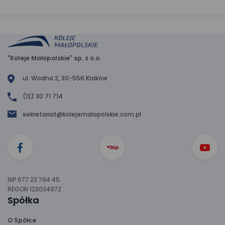
"Koleje Małopolskie" sp. z o.o.
ul. Wodna 2, 30-556 Kraków
(12) 30 71 714
sekretariat@kolejemalopolskie.com.pl
NIP 677 23 794 45
REGON 123034972
Spółka
O Spółce