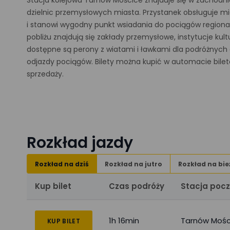
Stacja kolejowa Tarnów Mościce znajduje się w zachodnie
dzielnic przemysłowych miasta. Przystanek obsługuje mi
i stanowi wygodny punkt wsiadania do pociągów regiona
pobliżu znajdują się zakłady przemysłowe, instytucje kul
dostępne są perony z wiatami i ławkami dla podróżnych o
odjazdy pociągów. Bilety można kupić w automacie bil
sprzedaży.
Rozkład jazdy
Rozkład na dziś
Rozkład na jutro
Rozkład na bie
Kup bilet
Czas podróży
Stacja poc
1h 16min
Tarnów Mośc
KUP BILET