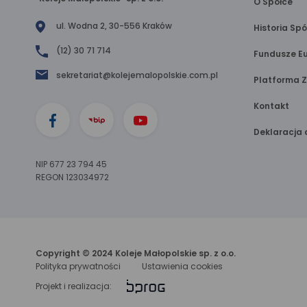
O Spółce
ul. Wodna 2, 30-556 Kraków
Historia Spó
(12) 30 71 714
Fundusze Eu
sekretariat@kolejemalopolskie.com.pl
Platforma 
Kontakt
Deklaracja 
NIP 677 23 794 45
REGON 123034972
Copyright © 2024 Koleje Małopolskie sp. z o.o.
Polityka prywatności
Ustawienia cookies
link
Projekt i realizacja:
otwiera