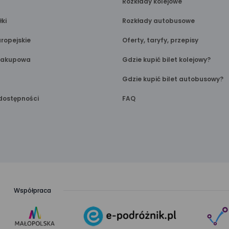
Rozkłady kolejowe
łki
Rozkłady autobusowe
ropejskie
Oferty, taryfy, przepisy
Zakupowa
Gdzie kupić bilet kolejowy?
Gdzie kupić bilet autobusowy?
dostępności
FAQ
Współpraca
link
link
otwiera
otwiera