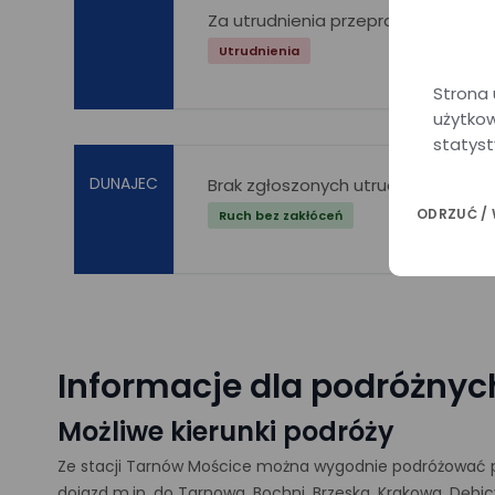
Za utrudnienia przepraszamy
Utrudnienia
Strona 
użytkow
statyst
DUNAJEC
Brak zgłoszonych utrudnień w ruch
ODRZUĆ /
Ruch bez zakłóceń
Informacje dla podróżnyc
Możliwe kierunki podróży
Ze stacji Tarnów Mościce można wygodnie podróżować po
dojazd m.in. do Tarnowa, Bochni, Brzeska, Krakowa, Dębi