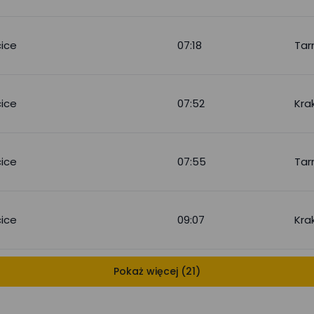
ice
07:18
Tar
ice
07:52
Kra
ice
07:55
Tar
ice
09:07
Kra
Pokaż więcej (21)