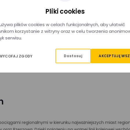
Pliki cookies
używa plików cookies w celach funkcjonalnych, aby ułatwić
nikom korzystanie z witryny oraz w celu tworzenia anonimo
yk serwisu.
u.
Dostosuj
AKCEPTUJĘ WSZ
 WYCOFAJ ZGODY
h
ciągami regionalnymi w kierunku najważniejszych miast region
cy oraz Rzeszowa. Dzięki położeniu na ważnej linii kolejowej wsc