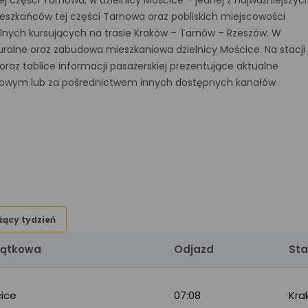
j części Tarnowa, w dzielnicy Mościce – jednej z najważniejszyc
eszkańców tej części Tarnowa oraz pobliskich miejscowości
lnych kursujących na trasie Kraków – Tarnów – Rzeszów. W
turalne oraz zabudowa mieszkaniowa dzielnicy Mościce. Na stacji
raz tablice informacji pasażerskiej prezentujące aktualne
etowym lub za pośrednictwem innych dostępnych kanałów
żący tydzień
zątkowa
Odjazd
Sta
ice
07:08
Kra