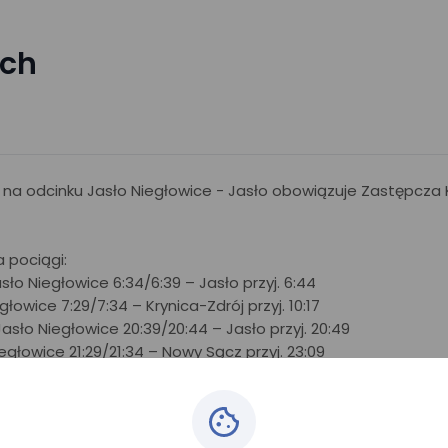
ach
26 na odcinku Jasło Niegłowice - Jasło obowiązuje Zastępcza
 pociągi:
ło Niegłowice 6:34/6:39 – Jasło przyj. 6:44
głowice 7:29/7:34 – Krynica-Zdrój przyj. 10:17
 Jasło Niegłowice 20:39/20:44 – Jasło przyj. 20:49
iegłowice 21:29/21:34 – Nowy Sącz przyj. 23:09
głowice 21:29/21:34 – Tarnów przyj. 23:30
ostępne są w zakładce Rozkłady jazdy->Zastępcza Komunik