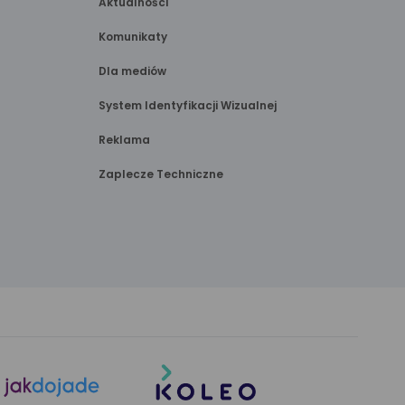
Aktualności
Komunikaty
Dla mediów
System Identyfikacji Wizualnej
Reklama
Zaplecze Techniczne
link
link
otwiera
otwiera