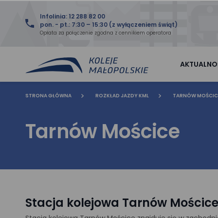
Infolinia: 12 288 82 00
pon. - pt.: 7:30 – 15:30 (z wyłączeniem świąt)
Opłata za połączenie zgodna z cennikiem operatora
AKTUALNO
STRONA GŁÓWNA
ROZKŁAD JAZDY KML
TARNÓW MOŚCIC
Tarnów Mościce
Stacja kolejowa Tarnów Mościc