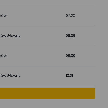
nów
07:23
ków Główny
09:09
nów
08:00
ków Główny
10:21