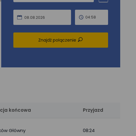
h
04:58
08.08.2026
Znajdź połączenie
cja końcowa
Przyjazd
ków Główny
08:24