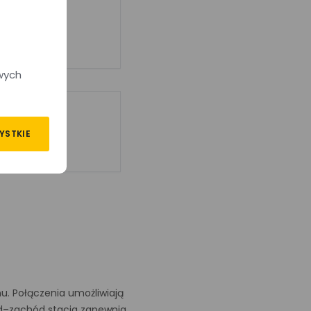
wych
YSTKIE
u. Połączenia umożliwiają
hód–zachód stacja zapewnia