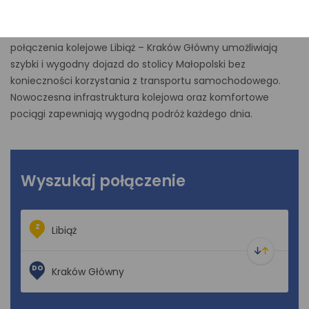
łącząca Libiąż z centrum Krakowa ma około 50 kilometrów,
a podróż pociągiem trwa około godziny. Regularne
połączenia kolejowe Libiąż – Kraków Główny umożliwiają
szybki i wygodny dojazd do stolicy Małopolski bez
konieczności korzystania z transportu samochodowego.
Nowoczesna infrastruktura kolejowa oraz komfortowe
pociągi zapewniają wygodną podróż każdego dnia.
Wyszukaj połączenie
Z
DO