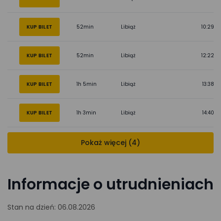
KUP BILET
52min
Libiąż
10:29
KUP BILET
52min
Libiąż
12:22
KUP BILET
1h 5min
Libiąż
13:38
KUP BILET
1h 3min
Libiąż
14:40
Pokaż więcej (4)
Informacje o utrudnieniach
Stan na dzień: 06.08.2026