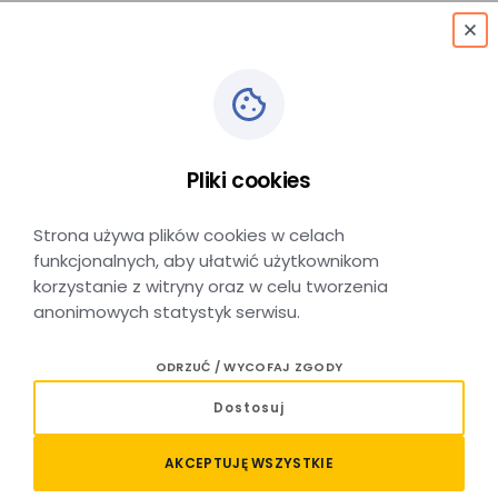
menu
Libiąż
→
Kraków Główny
Pliki cookies
KRAKÓW GŁÓWNY → LIBIĄŻ
Strona używa plików cookies w celach
funkcjonalnych, aby ułatwić użytkownikom
korzystanie z witryny oraz w celu tworzenia
anonimowych statystyk serwisu.
Relacja Libiąż – Kraków Główny –
ODRZUĆ / WYCOFAJ ZGODY
sprawdź połączenia i kup bilet
Dostosuj
Planujesz podróż pociągiem na trasie Libiąż – Kraków
AKCEPTUJĘ WSZYSTKIE
Główny? Sprawdź aktualne połączenia i wybierz wygodny
przejazd obsługiwany przez Koleje Małopolskie. Trasa