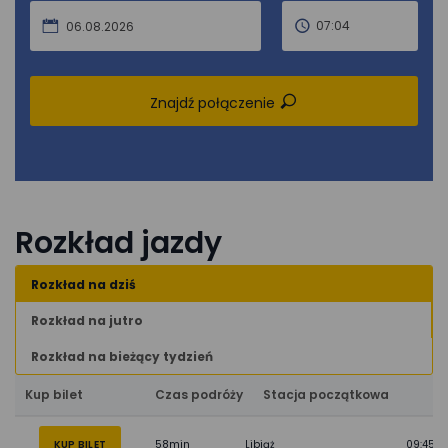
07:04
06.08.2026
Znajdź połączenie
Rozkład jazdy
Rozkład na dziś
Rozkład na jutro
Rozkład na bieżący tydzień
Kup bilet
Czas podróży
Stacja początkowa
KUP BILET
58min
Libiąż
09:45