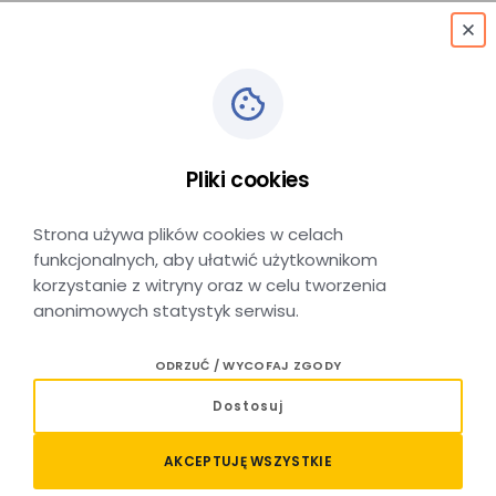
menu
Kraków Lotnisko
→
Kraków Główny
Pliki cookies
KRAKÓW GŁÓWNY → KRAKÓW LOTNISKO
Strona używa plików cookies w celach
funkcjonalnych, aby ułatwić użytkownikom
korzystanie z witryny oraz w celu tworzenia
anonimowych statystyk serwisu.
Relacja Kraków Lotnisko – Kraków
ODRZUĆ / WYCOFAJ ZGODY
Główny – sprawdź połączenia
Dostosuj
i kup bilet
AKCEPTUJĘ WSZYSTKIE
Planujesz podróż pociągiem na trasie Kraków Lotnisko –