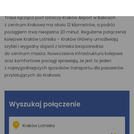
Kraków Główny? Sprawdź aktualne połączenia i wybierz
wygodny przejazd obsługiwany przez Koleje Małopolskie.
Trasa łącząca port lotniczy Kraków Airport w Balicach
z centrum Krakowa ma około 12 kilometrów, a podróż
pociągiem trwa niespełna 20 minut. Regularne połączenia
kolejowe Kraków Lotnisko – Kraków Główny umożliwiają
szybki i wygodny dojazd z lotniska bezpośrednio
do centrum miasta. Nowoczesna infrastruktura kolejowa
oraz komfortowe pociągi sprawiają, że jest to jeden
z najwygodniejszych sposobów transportu dla pasażerów
przylatujących do Krakowa.
Wyszukaj połączenie
Z