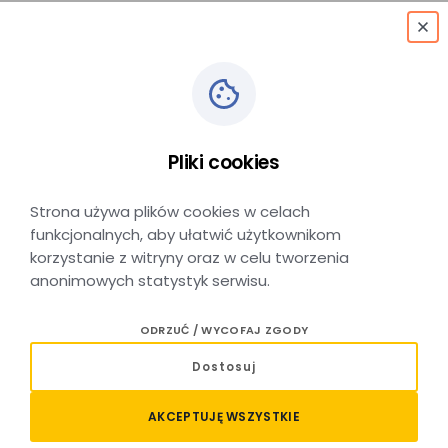
menu
Kraków Grzegórzki
→
Kraków
Pliki cookies
Lotnisko
Strona używa plików cookies w celach
funkcjonalnych, aby ułatwić użytkownikom
korzystanie z witryny oraz w celu tworzenia
anonimowych statystyk serwisu.
Relacja Kraków Grzegórzki –
ODRZUĆ / WYCOFAJ ZGODY
Kraków Lotnisko – sprawdź
Dostosuj
połączenia i kup bilet
AKCEPTUJĘ WSZYSTKIE
Planujesz podróż pociągiem na trasie Kraków Grzegórzki –