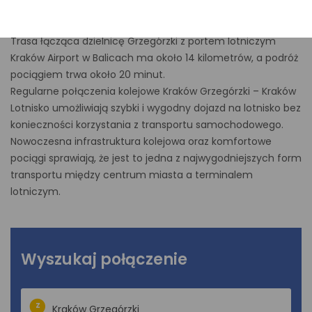
Kraków Lotnisko? Sprawdź aktualne połączenia i wybierz
wygodny przejazd obsługiwany przez Koleje Małopolskie.
Trasa łącząca dzielnicę Grzegórzki z portem lotniczym
Kraków Airport w Balicach ma około 14 kilometrów, a podróż
pociągiem trwa około 20 minut.
Regularne połączenia kolejowe Kraków Grzegórzki – Kraków
Lotnisko umożliwiają szybki i wygodny dojazd na lotnisko bez
konieczności korzystania z transportu samochodowego.
Nowoczesna infrastruktura kolejowa oraz komfortowe
pociągi sprawiają, że jest to jedna z najwygodniejszych form
transportu między centrum miasta a terminalem
lotniczym.
Wyszukaj połączenie
Z