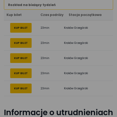
Rozkład na bieżący tydzień
Kup bilet
Czas podróży
Stacja początkowa
KUP BILET
23min
Kraków Grzegórzki
KUP BILET
23min
Kraków Grzegórzki
KUP BILET
23min
Kraków Grzegórzki
KUP BILET
23min
Kraków Grzegórzki
KUP BILET
23min
Kraków Grzegórzki
Informacje o utrudnieniach