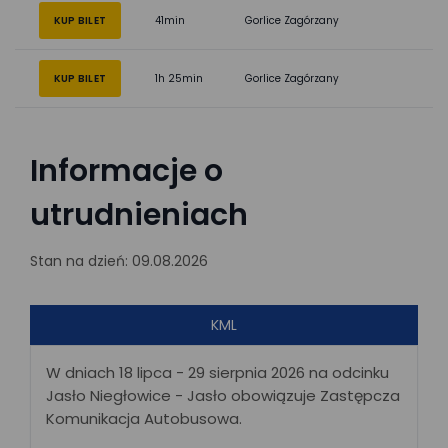
KUP BILET
41min
Gorlice Zagórzany
KUP BILET
1h 25min
Gorlice Zagórzany
Informacje o
utrudnieniach
Stan na dzień: 09.08.2026
KML
W dniach 18 lipca - 29 sierpnia 2026 na odcinku
Jasło Niegłowice - Jasło obowiązuje Zastępcza
Komunikacja Autobusowa.