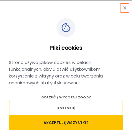
menu
Pliki cookies
Gorlice Zagórzany
Strona używa plików cookies w celach
funkcjonalnych, aby ułatwić użytkownikom
korzystanie z witryny oraz w celu tworzenia
anonimowych statystyk serwisu.
Stacja kolejowa Gorlice
ODRZUĆ / WYCOFAJ ZGODY
Zagórzany – lokalizacja
Dostosuj
Stacja kolejowa Gorlice Zagórzany położona jest
AKCEPTUJĘ WSZYSTKIE
w miejscowości Zagórzany, tuż przy granicy
administracyjnej Gorlic, na linii kolejowej łączącej Stróże