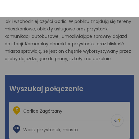
z Jasłem. Dzięki dogodnemu położeniu stanowi wygodny
punkt dostępu do kolei zarówno dla mieszkańców Zagórzan,
jak i wschodniej części Gorlic. W pobliżu znajdują się tereny
mieszkaniowe, obiekty usługowe oraz przystanki
komunikacji autobusowej, umożliwiające sprawny dojazd
do stacji. Kameralny charakter przystanku oraz bliskość
miasta sprawiają, że jest on chętnie wykorzystywany przez
osoby dojeżdżające do pracy, szkoły i na uczelnie.
Wyszukaj połączenie
Z
DO