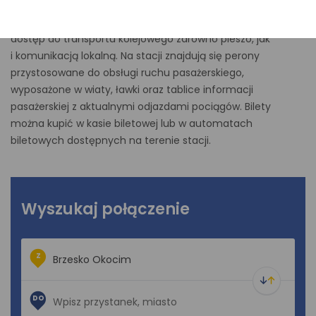
okolicznych miejscowości. Stacja znajduje się w niedużej
odległości od centrum miasta, co umożliwia wygodny
dostęp do transportu kolejowego zarówno pieszo, jak
i komunikacją lokalną. Na stacji znajdują się perony
przystosowane do obsługi ruchu pasażerskiego,
wyposażone w wiaty, ławki oraz tablice informacji
pasażerskiej z aktualnymi odjazdami pociągów. Bilety
można kupić w kasie biletowej lub w automatach
biletowych dostępnych na terenie stacji.
Wyszukaj połączenie
Z
DO