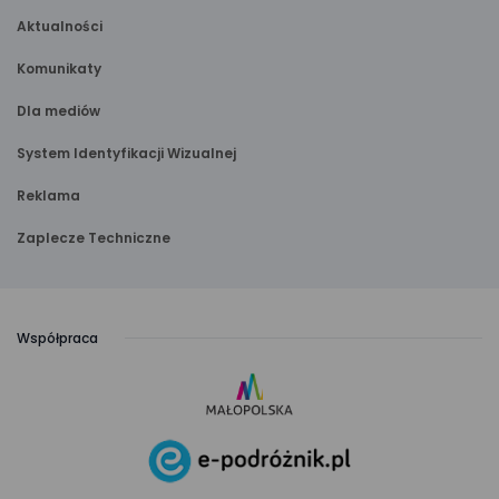
Aktualności
Komunikaty
Dla mediów
System Identyfikacji Wizualnej
Reklama
Zaplecze Techniczne
Współpraca
link
otwiera
się
link
w nowej
otwiera
karcie