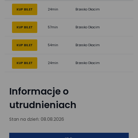
KUP BILET
24min
Brzesko Okocim
KUP BILET
57min
Brzesko Okocim
KUP BILET
54min
Brzesko Okocim
KUP BILET
24min
Brzesko Okocim
Informacje o
utrudnieniach
Stan na dzień: 08.08.2026