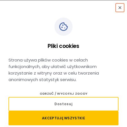
menu
Pliki cookies
Brzesko Okocim
Strona używa plików cookies w celach
funkcjonalnych, aby ułatwić użytkownikom
korzystanie z witryny oraz w celu tworzenia
anonimowych statystyk serwisu.
Stacja kolejowa Brzesko Okocim
ODRZUĆ / WYCOFAJ ZGODY
Położona jest w miejscowości Brzesko w województwie
Dostosuj
małopolskim, przy ważnej linii kolejowej łączącej Kraków
z Tarnowem i Rzeszowem. Stanowi główny punkt obsługi
AKCEPTUJĘ WSZYSTKIE
ruchu kolejowego dla mieszkańców Brzeska oraz