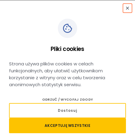
menu
Biadoliny
→
Kraków Główny
Pliki cookies
KRAKÓW GŁÓWNY → BIADOLINY
Strona używa plików cookies w celach
funkcjonalnych, aby ułatwić użytkownikom
korzystanie z witryny oraz w celu tworzenia
anonimowych statystyk serwisu.
Relacja Biadoliny – Kraków
ODRZUĆ / WYCOFAJ ZGODY
Główny – sprawdź połączenia
Dostosuj
i kup bilet
AKCEPTUJĘ WSZYSTKIE
Planujesz podróż pociągiem na trasie Biadoliny – Kraków