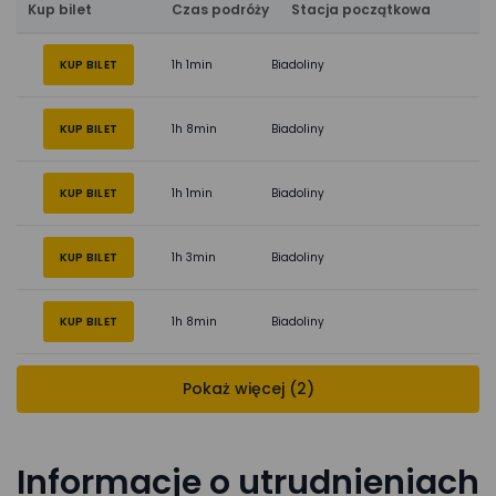
Kup bilet
Czas podróży
Stacja początkowa
KUP BILET
1h 1min
Biadoliny
KUP BILET
1h 8min
Biadoliny
KUP BILET
1h 1min
Biadoliny
KUP BILET
1h 3min
Biadoliny
KUP BILET
1h 8min
Biadoliny
Pokaż więcej (2)
Informacje o utrudnieniach