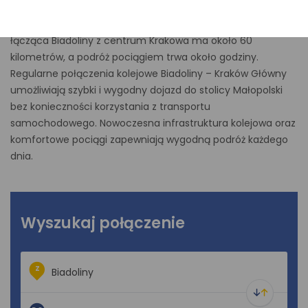
Główny? Sprawdź aktualne połączenia i wybierz wygodny
przejazd obsługiwany przez Koleje Małopolskie. Trasa
łącząca Biadoliny z centrum Krakowa ma około 60
kilometrów, a podróż pociągiem trwa około godziny.
Regularne połączenia kolejowe Biadoliny – Kraków Główny
umożliwiają szybki i wygodny dojazd do stolicy Małopolski
bez konieczności korzystania z transportu
samochodowego. Nowoczesna infrastruktura kolejowa oraz
komfortowe pociągi zapewniają wygodną podróż każdego
dnia.
Wyszukaj połączenie
Z