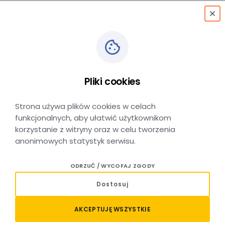
menu
Wskocz w pociąg
do relaksu! Z Kolejami
Pliki cookies
Małopolskimi do Term
Strona używa plików cookies w celach
funkcjonalnych, aby ułatwić użytkownikom
Szaflary 20% taniej!
korzystanie z witryny oraz w celu tworzenia
anonimowych statystyk serwisu.
ODRZUĆ / WYCOFAJ ZGODY
DATA DODANIA: 05 CZERWCA 2026
Dostosuj
Lato to idealny czas na wycieczki i odpoczynek,
a teraz możecie połączyć jedno z drugim jeszcze
AKCEPTUJĘ WSZYSTKIE
korzystniej!