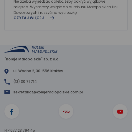
Nie trzeba wyjeżdżać daleko, żeby odkryć wyjątkowe
miejsca. Wystarczy wsiąść do autobusu Małopolskich Linii
Dowozowych i ruszyć na wycieczkę.
CZYTAJ WIĘCEJ
"Koleje Małopolskie" sp. z o.o.
ul. Wodna 2, 30-556 Kraków
(12) 30 71 714
sekretariat@kolejemalopolskie.com.pl
NIP 677 23 794 45