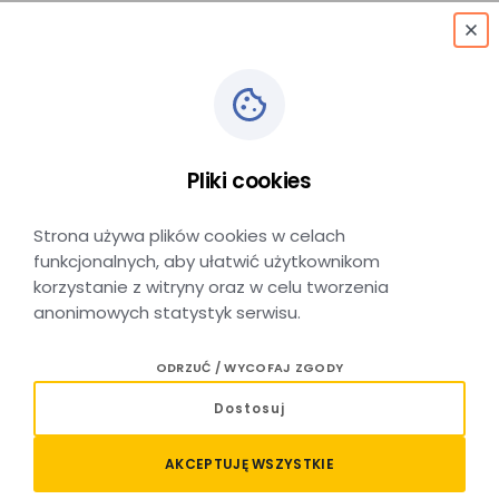
menu
Długi weekend
Pliki cookies
z rodziną? Wybierz
pociąg i podróżuj taniej!
Strona używa plików cookies w celach
funkcjonalnych, aby ułatwić użytkownikom
korzystanie z witryny oraz w celu tworzenia
anonimowych statystyk serwisu.
DATA DODANIA: 04 CZERWCA 2026
ODRZUĆ / WYCOFAJ ZGODY
Planujecie rodzinny wyjazd w długi weekend? Od 4
Dostosuj
do 7 czerwca warto skorzystać z oferty
Małopolski Bilet dla Rodziny, która pozwala
AKCEPTUJĘ WSZYSTKIE
wygodnie i ekonomicznie podróżować po