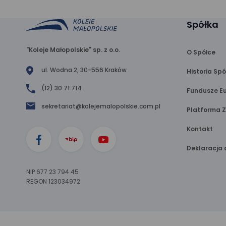
Spółka
"Koleje Małopolskie" sp. z o.o.
O Spółce
ul. Wodna 2, 30-556 Kraków
Historia Spó
(12) 30 71 714
Fundusze Eu
sekretariat@kolejemalopolskie.com.pl
Platforma 
Kontakt
Deklaracja 
NIP 677 23 794 45
REGON 123034972