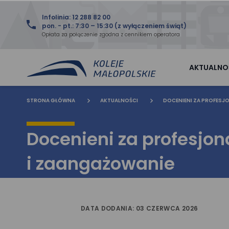
Infolinia: 12 288 82 00
pon. - pt.: 7:30 – 15:30 (z wyłączeniem świąt)
Opłata za połączenie zgodna z cennikiem operatora
AKTUALNO
STRONA GŁÓWNA
AKTUALNOŚCI
DOCENIENI ZA PROFESJ
Docenieni za profesjon
i zaangażowanie
DATA DODANIA: 03 CZERWCA 2026