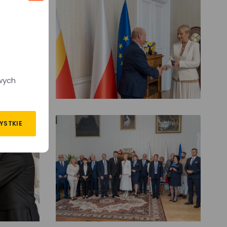
wych
YSTKIE