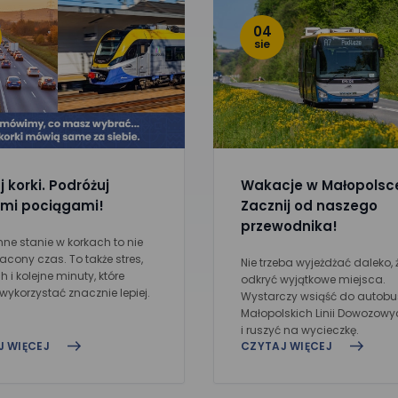
04
sie
 korki. Podróżuj
Wakacje w Małopolsc
mi pociągami!
Zacznij od naszego
przewodnika!
ne stanie w korkach to nie
racony czas. To także stres,
Nie trzeba wyjeżdżać daleko, 
 i kolejne minuty, które
odkryć wyjątkowe miejsca.
ykorzystać znacznie lepiej.
Wystarczy wsiąść do autob
Małopolskich Linii Dowozowy
i ruszyć na wycieczkę.
J WIĘCEJ
CZYTAJ WIĘCEJ