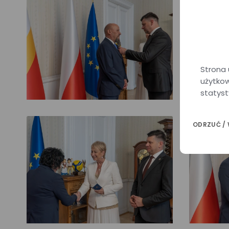
Strona 
użytkow
statyst
ODRZUĆ /