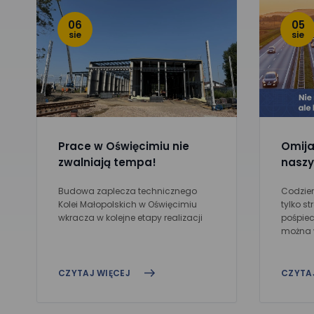
06
05
sie
sie
Prace w Oświęcimiu nie
Omijaj
zwalniają tempa!
naszy
Budowa zaplecza technicznego
Codzien
Kolei Małopolskich w Oświęcimiu
tylko st
wkracza w kolejne etapy realizacji
pośpiech
można w
CZYTAJ WIĘCEJ
CZYTA