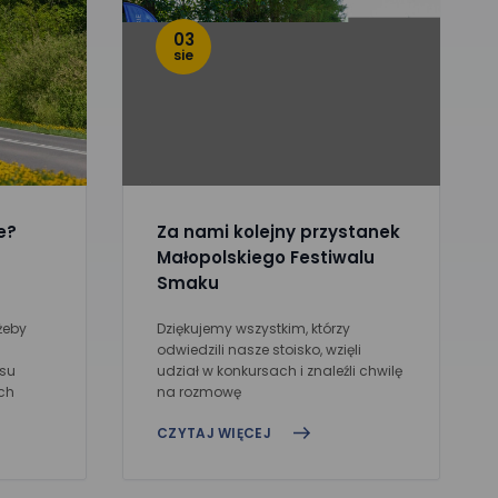
03
sie
e?
Za nami kolejny przystanek
Małopolskiego Festiwalu
Smaku
żeby
Dziękujemy wszystkim, którzy
odwiedzili nasze stoisko, wzięli
usu
udział w konkursach i znaleźli chwilę
ch
na rozmowę
CZYTAJ WIĘCEJ