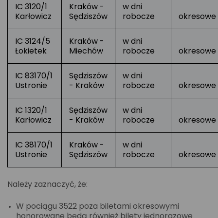
IC 3120/1
Kraków -
w dni
Karłowicz
Sędziszów
robocze
okresowe
IC 3124/5
Kraków -
w dni
Łokietek
Miechów
robocze
okresowe
IC 83170/1
Sędziszów
w dni
Ustronie
- Kraków
robocze
okresowe
IC 1320/1
Sędziszów
w dni
Karłowicz
- Kraków
robocze
okresowe
IC 38170/1
Kraków -
w dni
Ustronie
Sędziszów
robocze
okresowe
Należy zaznaczyć, że:
W pociągu 3522 poza biletami okresowymi
honorowane będą również bilety jednorazowe