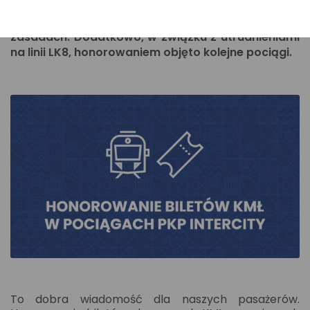
pozostają objęte honorowaniem również
w okresie 8.03–30.06.2026 r., na tych samych
zasadach. Dodatkowo, w związku z utrudnieniami
na linii LK8, honorowaniem objęto kolejne pociągi.
To dobra wiadomość dla naszych pasażerów.