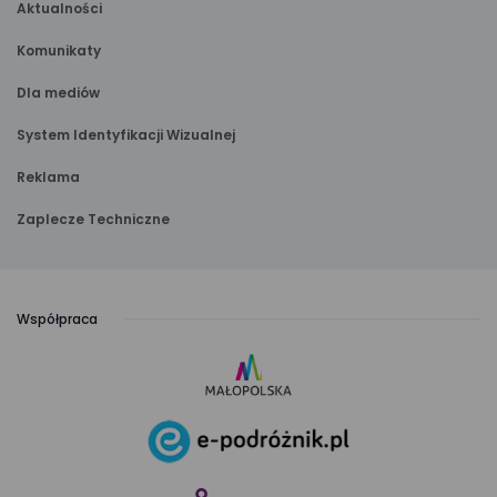
Aktualności
Komunikaty
Dla mediów
System Identyfikacji Wizualnej
Reklama
Zaplecze Techniczne
Współpraca
link
otwiera
się
link
w nowej
otwiera
karcie
się