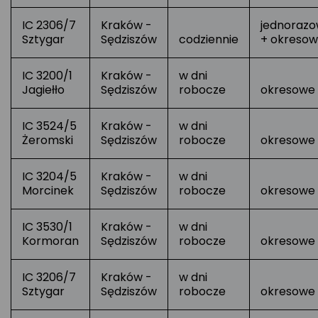
IC 2306/7
Kraków -
jednoraz
Sztygar
Sędziszów
codziennie
+ okreso
IC 3200/1
Kraków -
w dni
Jagiełło
Sędziszów
robocze
okresowe
IC 3524/5
Kraków -
w dni
Żeromski
Sędziszów
robocze
okresowe
IC 3204/5
Kraków -
w dni
Morcinek
Sędziszów
robocze
okresowe
IC 3530/1
Kraków -
w dni
Kormoran
Sędziszów
robocze
okresowe
IC 3206/7
Kraków -
w dni
Sztygar
Sędziszów
robocze
okresowe