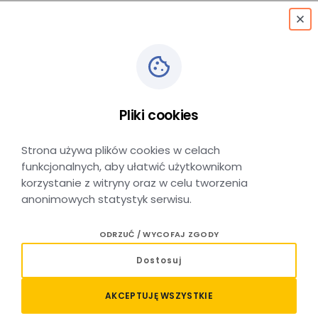
menu
Honorowanie biletów
okresowych KMŁ
Pliki cookies
w pociągach PKP
Strona używa plików cookies w celach
funkcjonalnych, aby ułatwić użytkownikom
Intercity
korzystanie z witryny oraz w celu tworzenia
anonimowych statystyk serwisu.
ODRZUĆ / WYCOFAJ ZGODY
DATA DODANIA: 27 LUTEGO 2026
Dostosuj
Dotychczasowe honorowanie biletów okresowych
KMŁ w pociągach PKP Intercity zostało
AKCEPTUJĘ WSZYSTKIE
przedłużone – pociągi objęte nim do 7.03.2026 r.