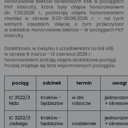
Honorowanie biletów okresowych KMŁ w pociągach
PKP Intercity, które były objęte honorowaniem
do 7.03.2026 r., pozostają objęte honorowaniem
również w okresie 8.03–30.06.2026 r. – na tych
samych zasadach. Więcej o tym przeczytasz
w zakładce: Honorowanie biletów – W pociągach PKP
Intercity.
Dodatkowo, w związku z utrudnieniami na linii LK8,
w okresie 8 marca – 13 czerwca 2026 r.
honorowaniem zostają objęte dodatkowe pociągi.
Poniżej znajduje się lista wspomnianych pociągów.
pociąg
odcinek
termin
uwagi
IC 3522/3
Kraków -
w dni
jednoraz
Nida
Sędziszów
robocze
+ okreso
IC 3202/3
Kraków -
jednoraz
Jadwiga
Sędziszów
codziennie
+ okreso