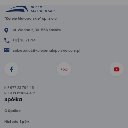
"Koleje Małopolskie" sp. z o.o.
ul. Wodna 2, 30-556 Kraków
(12) 30 71 714
sekretariat@kolejemalopolskie.com.pl
NIP 677 23 794 45
REGON 123034972
Spółka
O Spółce
Historia Spółki