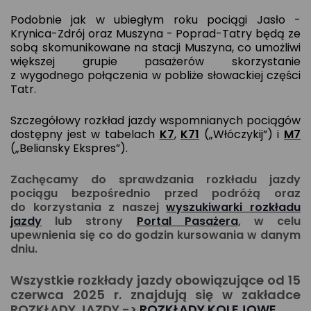
Podobnie jak w ubiegłym roku pociągi Jasło -
Krynica-Zdrój oraz Muszyna - Poprad-Tatry będą ze
sobą skomunikowane na stacji Muszyna, co umożliwi
większej grupie pasażerów skorzystanie
z wygodnego połączenia w pobliże słowackiej części
Tatr.
Szczegółowy rozkład jazdy wspomnianych pociągów
dostępny jest w tab
elach
K7
,
K71
(„Włóczykij”) i
M7
(„Beliansky Ekspres”).
Zachęcamy do sprawdzania rozkładu jazdy
pociągu bezpośrednio przed podróżą oraz
do korzystania z naszej
wyszukiwarki rozkładu
jazdy
lub strony
Portal Pasażera
, w celu
upewnienia się co do godzin kursowania w danym
dniu.
Wszystkie rozkłady jazdy obowiązujące od 15
czerwca 2025 r. znajdują się w zakładce
ROZKŁADY JAZDY ->
ROZKŁADY KOLEJOWE
.