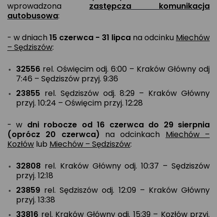
wprowadzona
zastępcza komunikacja
autobusowa
:
- w dniach
15 czerwca - 31 lipca
na odcinku
Miechów
– Sędziszów
:
32556
rel. Oświęcim odj. 6:00 – Kraków Główny odj
7:46 – Sędziszów przyj. 9:36
23855
rel. Sędziszów odj. 8:29 – Kraków Główny
przyj. 10:24 – Oświęcim przyj. 12:28
- w
dni robocze
od 16 czerwca do 29 sierpnia
(oprócz 20 czerwca)
na odcinkach
Miechów –
Kozłów
lub
Miechów – Sędziszów
:
32808
rel. Kraków Główny odj. 10:37 – Sędziszów
przyj. 12:18
23859
rel. Sędziszów odj. 12:09 – Kraków Główny
przyj. 13:38
33816
rel. Kraków Główny odj. 15:39 – Kozłów przyj.