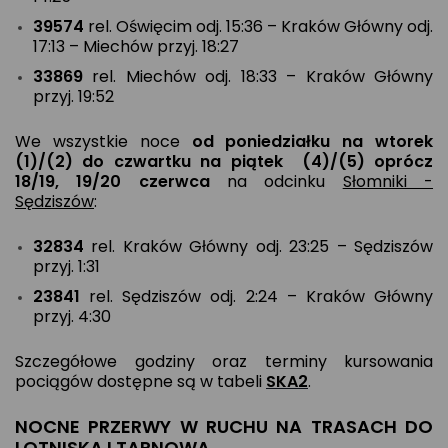
39574
rel. Oświęcim odj. 15:36 – Kraków Główny odj.
17:13 – Miechów przyj. 18:27
33869
rel. Miechów odj. 18:33 – Kraków Główny
przyj. 19:52
We wszystkie noce
od poniedziałku na wtorek
(1)/(2) do czwartku na piątek (4)/(5) oprócz
18/19, 19/20 czerwca
na odcinku
Słomniki -
Sędziszów
:
32834
rel. Kraków Główny odj. 23:25 – Sędziszów
przyj. 1:31
23841
rel. Sędziszów odj. 2:24 – Kraków Główny
przyj. 4:30
Szczegółowe godziny oraz terminy kursowania
pociągów dostępne są w tabeli
SKA2
.
NOCNE PRZERWY W RUCHU NA TRASACH DO
LOTNISKA I TARNOWA