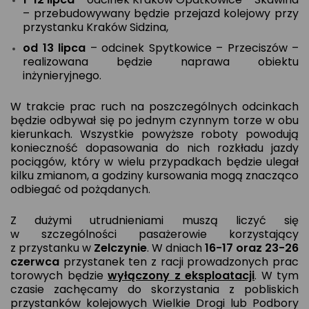
– przebudowywany będzie przejazd kolejowy przy
przystanku Kraków Sidzina,
od 13 lipca
– odcinek Spytkowice – Przeciszów –
realizowana będzie naprawa obiektu
inżynieryjnego.
W trakcie prac ruch na poszczególnych odcinkach
będzie odbywał się po jednym czynnym torze w obu
kierunkach. Wszystkie powyższe roboty powodują
konieczność dopasowania do nich rozkładu jazdy
pociągów, który w wielu przypadkach będzie ulegał
kilku zmianom, a godziny kursowania mogą znacząco
odbiegać od pożądanych.
Z dużymi utrudnieniami muszą liczyć się
w szczególności pasażerowie korzystający
z przystanku w
Zelczynie
. W dniach
16-17 oraz 23-26
czerwca
przystanek ten z racji prowadzonych prac
torowych będzie
wyłączony z eksploatacji
. W tym
czasie zachęcamy do skorzystania z pobliskich
przystanków kolejowych Wielkie Drogi lub Podbory