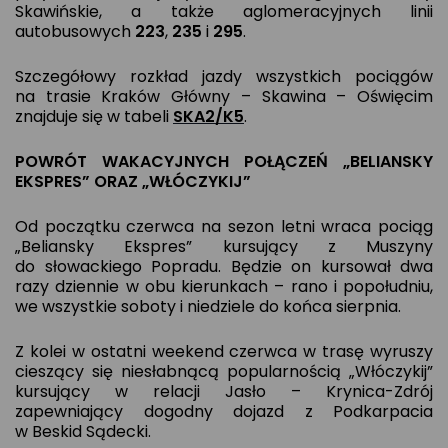
Skawińskie, a także aglomeracyjnych linii
autobusowych
223
,
235
i
295
.
Szczegółowy rozkład jazdy wszystkich pociągów
na trasie Kraków Główny – Skawina – Oświęcim
znajduje się w tabeli
SKA2/K5
.
POWRÓT WAKACYJNYCH POŁĄCZEŃ „BELIANSKY
EKSPRES” ORAZ „WŁÓCZYKIJ”
Od początku czerwca na sezon letni wraca pociąg
„Beliansky Ekspres” kursujący z Muszyny
do słowackiego Popradu. Będzie on kursował dwa
razy dziennie w obu kierunkach – rano i popołudniu,
we wszystkie soboty i niedziele do końca sierpnia.
Z kolei w ostatni weekend czerwca w trasę wyruszy
cieszący się niesłabnącą popularnością „Włóczykij”
kursujący w relacji Jasło – Krynica-Zdrój
zapewniający dogodny dojazd z Podkarpacia
w Beskid Sądecki.