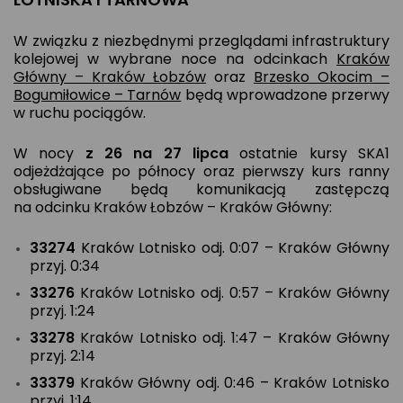
W związku z niezbędnymi przeglądami infrastruktury
kolejowej w wybrane noce na odcinkach
Kraków
Główny – Kraków Łobzów
oraz
Brzesko Okocim –
Bogumiłowice – Tarnów
będą wprowadzone przerwy
w ruchu pociągów.
W nocy
z 26 na 27 lipca
ostatnie kursy SKA1
odjeżdżające po północy oraz pierwszy kurs ranny
obsługiwane będą komunikacją zastępczą
na odcinku Kraków Łobzów – Kraków Główny:
33274
Kraków Lotnisko odj. 0:07 – Kraków Główny
przyj. 0:34
33276
Kraków Lotnisko odj. 0:57 – Kraków Główny
przyj. 1:24
33278
Kraków Lotnisko odj. 1:47 – Kraków Główny
przyj. 2:14
33379
Kraków Główny odj. 0:46 – Kraków Lotnisko
przyj. 1:14