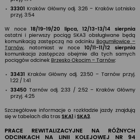
33301
Kraków Główny odj. 3:26 – Kraków Lotnisko
przyj. 3:54
W noce
18/19-19/20 lipca, 12/13-13/14 sierpnia
ostatni i pierwszy pociąg SKA3 obsługiwane będą
komunikacją zastępczą na odcinku
Bogumiłowice –
Tarnów
, natomiast w noce
10/11-11/12 sierpnia
komunikacja zastępcza obejmie dla tych samych
pociągów odcinek
Brzesko Okocim – Tarnów
:
33431
Kraków Główny odj. 23:50 – Tarnów przyj.
1:22 / 1:41
33450
Tarnów odj. 2:33 / 2:52 – Kraków Główny
przyj. 4:25
Szczegółowe informacje o rozkładzie jazdy znajdują
się w tabelach dla tras
SKA1
i
SKA3
.
PRACE REWITALIZACYJNE NA RÓŻNYCH
ODCINKACH NA LINII KOLEJOWEJ NR 94