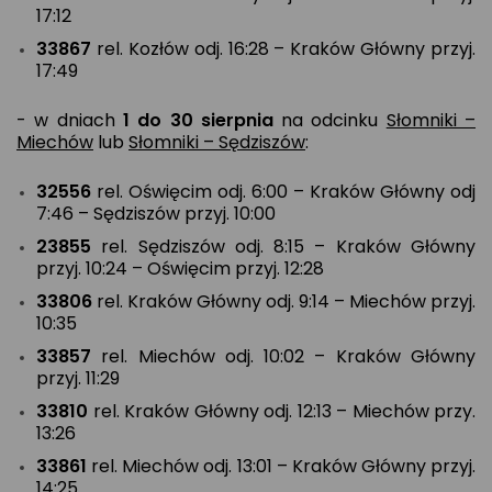
17:12
33867
rel. Kozłów odj. 16:28 – Kraków Główny przyj.
17:49
- w dniach
1 do 30 sierpnia
na odcinku
Słomniki –
Miechów
lub
Słomniki – Sędziszów
:
32556
rel. Oświęcim odj. 6:00 – Kraków Główny odj
7:46 – Sędziszów przyj. 10:00
23855
rel. Sędziszów odj. 8:15 – Kraków Główny
przyj. 10:24 – Oświęcim przyj. 12:28
33806
rel. Kraków Główny odj. 9:14 – Miechów przyj.
10:35
33857
rel. Miechów odj. 10:02 – Kraków Główny
przyj. 11:29
33810
rel. Kraków Główny odj. 12:13 – Miechów przy.
13:26
33861
rel. Miechów odj. 13:01 – Kraków Główny przyj.
14:25