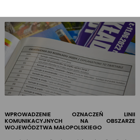
Będzie ona obowiązywać
do 30 sierpnia 2025 r.
WPROWADZENIE OZNACZEŃ LINII
KOMUNIKACYJNYCH NA OBSZARZE
WOJEWÓDZTWA MAŁOPOLSKIEGO