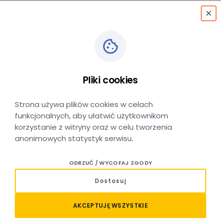
menu
Pliki cookies
W pociągach POLREGIO
Strona używa plików cookies w celach
funkcjonalnych, aby ułatwić użytkownikom
korzystanie z witryny oraz w celu tworzenia
anonimowych statystyk serwisu.
Honorowanie biletów Kolei Małopolskich
ODRZUĆ / WYCOFAJ ZGODY
w pociągach POLREGIO.
Dostosuj
AKCEPTUJĘ WSZYSTKIE
Honorowanie biletów wydanych na przejazd