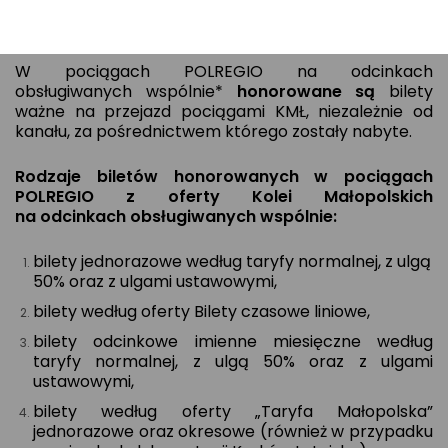
pociągami Kolei Małopolskich w pociągach
uruchamianych przez Spółkę POLREGIO
W pociągach POLREGIO na odcinkach
obsługiwanych wspólnie*
honorowane są
bilety
ważne na przejazd pociągami KMŁ, niezależnie od
kanału, za pośrednictwem którego zostały nabyte.
Rodzaje biletów honorowanych w pociągach
POLREGIO z oferty Kolei Małopolskich
na odcinkach obsługiwanych wspólnie:
bilety jednorazowe według taryfy normalnej, z ulgą
50% oraz z ulgami ustawowymi,
bilety według oferty Bilety czasowe liniowe,
bilety odcinkowe imienne miesięczne według
taryfy normalnej, z ulgą 50% oraz z ulgami
ustawowymi,
bilety według oferty „Taryfa Małopolska”
jednorazowe oraz okresowe (również w przypadku