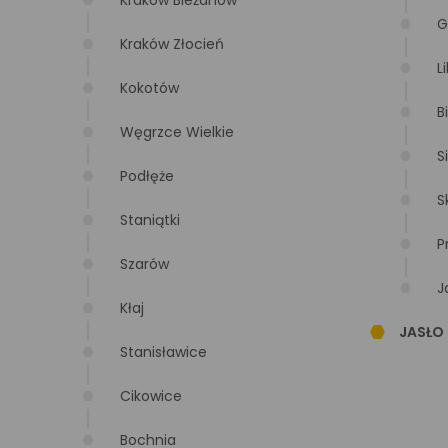
Kraków Bieżanów
G
Kraków Złocień
L
Kokotów
B
Węgrzce Wielkie
S
Podłęże
S
Staniątki
P
Szarów
J
Kłaj
JASŁO
Stanisławice
Cikowice
Bochnia