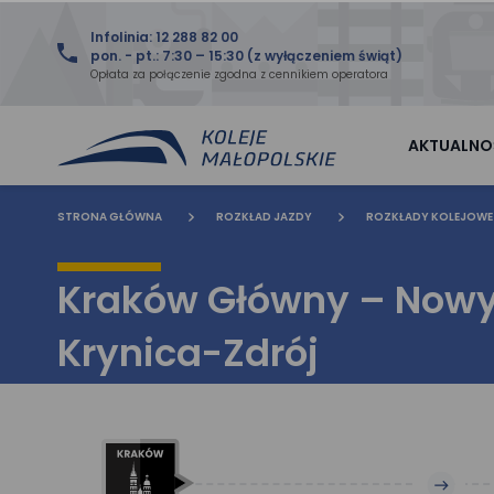
Infolinia: 12 288 82 00
pon. - pt.: 7:30 – 15:30 (z wyłączeniem świąt)
Opłata za połączenie zgodna z cennikiem operatora
AKTUALNO
STRONA GŁÓWNA
ROZKŁAD JAZDY
ROZKŁADY KOLEJOWE
Kraków Główny – Nowy 
Krynica-Zdrój