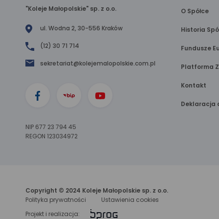
"Koleje Małopolskie" sp. z o.o.
O Spółce
ul. Wodna 2, 30-556 Kraków
Historia Spó
(12) 30 71 714
Fundusze Eu
sekretariat@kolejemalopolskie.com.pl
Platforma 
Kontakt
Deklaracja 
NIP 677 23 794 45
REGON 123034972
Copyright © 2024 Koleje Małopolskie sp. z o.o.
Polityka prywatności
Ustawienia cookies
link
Projekt i realizacja: