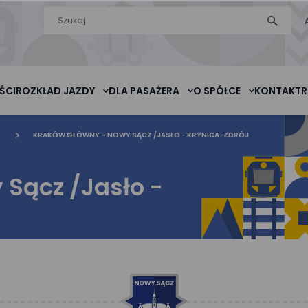
Wyszukiwarka
szukaj
na stronie
ŚCI
ROZKŁAD JAZDY
DLA PASAŻERA
O SPÓŁCE
KONTAKT
R
KRAKÓW GŁÓWNY – NOWY SĄCZ /JASŁO - KRYNICA-ZDRÓJ
Sącz /Jasło -