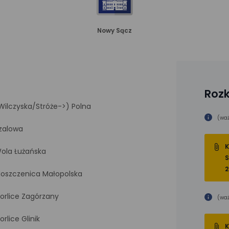
Nowy Sącz
Rozk
Wilczyska/Stróże->) Polna
(waż
zalowa
K
ola Łużańska
S
2
oszczenica Małopolska
orlice Zagórzany
(waż
orlice Glinik
K