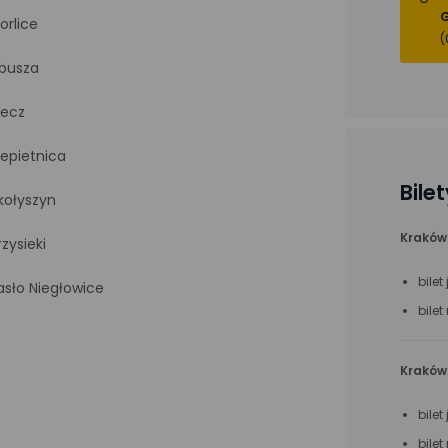
G
orlice
(
ibusza
iecz
iepietnica
Bile
kołyszyn
Kraków
rzysieki
bile
asło Niegłowice
bile
Kraków 
bile
bile