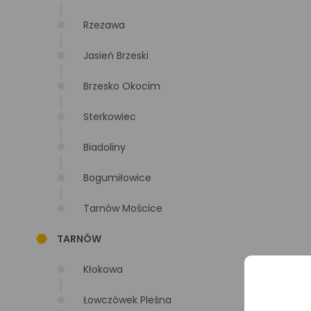
Rzezawa
Jasień Brzeski
Brzesko Okocim
Sterkowiec
Biadoliny
Bogumiłowice
Tarnów Mościce
TARNÓW
Kłokowa
Łowczówek Pleśna