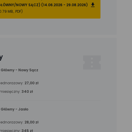
ŁÓWNY/NOWY SĄCZ) (14.06.2026 - 29.08.2026)
0.79 MB, .PDF)
ty
 Główny - Nowy Sącz
t jednorazowy:
27,00 zł
t miesięczny:
340 zł
Główny - Jasło
t jednorazowy:
28,00 zł
t miesięczny:
345 zł