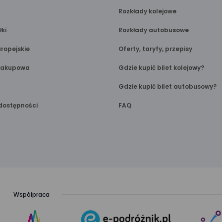
Rozkłady kolejowe
łki
Rozkłady autobusowe
ropejskie
Oferty, taryfy, przepisy
Zakupowa
Gdzie kupić bilet kolejowy?
Gdzie kupić bilet autobusowy?
dostępności
FAQ
Współpraca
link
link