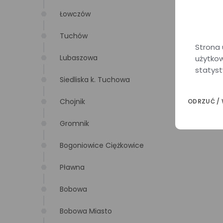
Łowczów
Tuchów
Strona 
Lubaszowa
użytkow
statyst
Siedliska k. Tuchowa
Chojnik
ODRZUĆ /
Gromnik
Bogoniowice Ciężkowice
Pławna
Bobowa
Bobowa Miasto