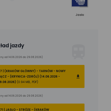
Jasło
ład jazdy
ny od 14.06.2026 do 29.08.2026)
7 | (KRAKÓW GŁÓWNY) - TARNÓW - NOWY
ĄCZ - (KRYNICA-ZDRÓJ) (14.06.2026 -
9.08.2026)
(0.94 MB, .PDF)
ny od 14.06.2026 do 29.08.2026)
71 | JASŁO - STRÓŻE - (KRAKÓW