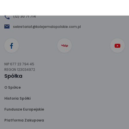
ul. Wodna 2, 30-556 Kraków
(12) 30 71 714
sekretariat@kolejemalopolskie.com.pl
NIP 677 23 794 45
REGON 123034972
Spółka
O Spółce
Historia Spółki
Fundusze Europejskie
Platforma Zakupowa