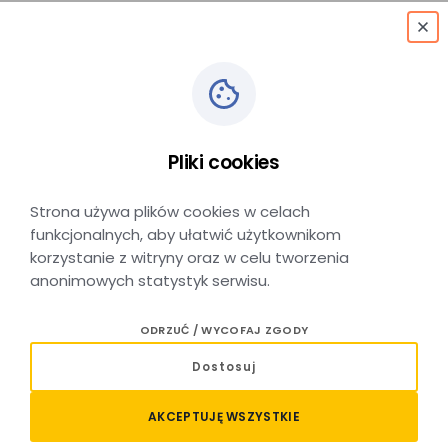
menu
Pliki cookies
Zakup biletu
Strona używa plików cookies w celach
funkcjonalnych, aby ułatwić użytkownikom
korzystanie z witryny oraz w celu tworzenia
anonimowych statystyk serwisu.
ODRZUĆ / WYCOFAJ ZGODY
Dostosuj
AKCEPTUJĘ WSZYSTKIE
"Koleje Małopolskie" sp. z o.o.